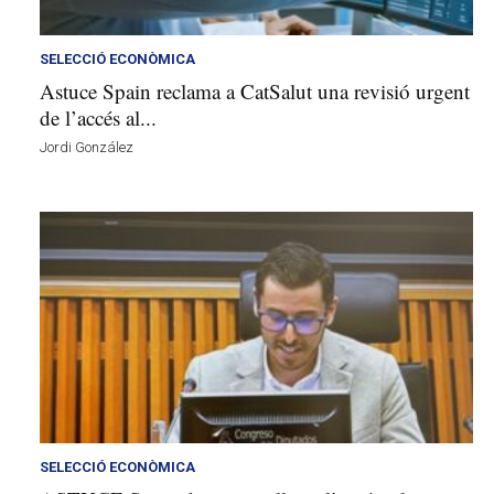
a
v
u
SELECCIÓ ECONÒMICA
i
Astuce Spain reclama a CatSalut una revisió urgent
de l’accés al...
Jordi González
SELECCIÓ ECONÒMICA