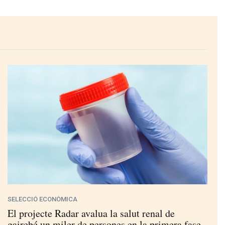
SELECCIÓ ECONÒMICA
El projecte Radar avalua la salut renal de
gairebé un miler de persones en la primera fase