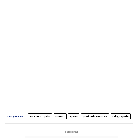
ETIQUETAS
ASTUCE Spain
GEINO
Ipsos
José Luis Mantas
OligoSpain
- Publicitat -