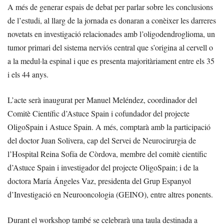
A més de generar espais de debat per parlar sobre les conclusions
de l’estudi, al llarg de la jornada es donaran a conèixer les darreres
novetats en investigació relacionades amb l’oligodendroglioma, un
tumor primari del sistema nerviós central que s’origina al cervell o
a la medul·la espinal i que es presenta majoritàriament entre els 35
i els 44 anys.
L’acte serà inaugurat per Manuel Meléndez, coordinador del
Comitè Científic d’Astuce Spain i cofundador del projecte
OligoSpain i Astuce Spain. A més, comptarà amb la participació
del doctor Juan Solivera, cap del Servei de Neurocirurgia de
l’Hospital Reina Sofía de Còrdova, membre del comitè científic
d’Astuce Spain i investigador del projecte OligoSpain; i de la
doctora María Ángeles Vaz, presidenta del Grup Espanyol
d’Investigació en Neurooncologia (GEINO), entre altres ponents.
Durant el workshop també se celebrarà una taula destinada a