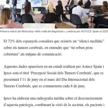
Primera edició del Workshop «Més enllà del diagnòstic», celebrat per ASTUCE Spain el 2025
El 72% dels espanyols considera que existeix un “silenci mediàtic”
sobre els tumors cerebrals, en entendre que “no reben prou
cobertura” als mitjans de comunicació.
Aquestes dades apareixen en un estudi realitzat per Astuce Spain i
Ipsos sota el títol ‘Percepció Social dels Tumors Cerebrals’, que es
presentarà l’11 de juny en el marc del Dia Internacional dels
Tumors Cerebrals, que es commemora cada 8 de juny.
Ipsos ha elaborat una radiografia inèdita sobre el desconeixement
d’aquesta patologia, combinant la visió de la societat, els pacients i