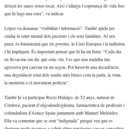
deixen les sanes sense tocar. Així s’allarga l’esperança de vida fins
que hi hagi una cura”, va indicar.
López va demanar “visibilitat i informació”. També ajuda per
cuidar la salut mental dels pacients i els seus familiars. Al seu
parer, és fonamental que els governs, la Unió Europea i la indústria
s’hi impliquin. És important pensar que hi ha un futur: “Cada dia
en llevar-me em dic que estic viu. I és que una malaltia tan
agressiva pot canviar en un segon. Pot haver-hi una decadència,
una degradació total dels sentits més bàsics com la parla, la vista,
la memòria o el moviment perfecte”.
També hi va participar Rocío Hidalgo, de 52 anys, natural de
Còrdova, pacient d’oligodendroglioma, farmacèutica de professió i
cofundadora d’Astuce Spain juntament amb Manuel Meléndez.
Ella va comentar que se sent “indignada” perquè veu que es
destinen molts recursos a cobrir altres patologies i no es concedeix