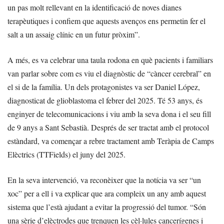
un pas molt rellevant en la identificació de noves dianes
terapèutiques i confiem que aquests avenços ens permetin fer el
salt a un assaig clínic en un futur pròxim”.
A més, es va celebrar una taula rodona en què pacients i familiars
van parlar sobre com es viu el diagnòstic de “càncer cerebral” en
el si de la família. Un dels protagonistes va ser Daniel López,
diagnosticat de glioblastoma el febrer del 2025. Té 53 anys, és
enginyer de telecomunicacions i viu amb la seva dona i el seu fill
de 9 anys a Sant Sebastià. Després de ser tractat amb el protocol
estàndard, va començar a rebre tractament amb Teràpia de Camps
Elèctrics (TTFields) el juny del 2025.
En la seva intervenció, va reconèixer que la notícia va ser “un
xoc” per a ell i va explicar que ara compleix un any amb aquest
sistema que l’està ajudant a evitar la progressió del tumor. “Són
una sèrie d’elèctrodes que trenquen les cèl·lules cancerígenes i