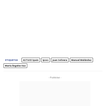
ETIQUETAS
ASTUCE Spain
Ipsos
Juan Solivera
Manuel Meléndez
María Ángeles Vaz
- Publicitat -