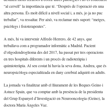
“al cervell” la importància que té. “Després de l’operació ets una
altra persona. És molt difícil a nivell social i, a més, jo ja no puc
treballar”, va ressaltar. Per això, va reclamar més suport: “metges,
psicòlegs i fisioterapeutes”.
A més, hi va intervenir Alfredo Herrero, de 42 anys, que
treballava com a programador informàtic a Madrid. Pacient
d’oligodendroglioma des del 2017, ha passat per tres operacions
en tres hospitals diferents i un procés de radioteràpia i
quimioteràpia. Al seu costat hi havia la seva dona, Andrea, que és
neuropsicòloga especialitzada en dany cerebral adquirit en adults.
La jornada va finalitzar amb el lliurament de les Beques Geino i
Astuce Spain, que va comptar amb la presència de la presidenta
del Grup Espanyol d’Investigació en Neurooncologia (Geino), la
doctora María Ángeles Vaz.