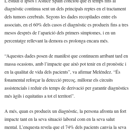
L’estudi d’Ipsos i Astuce Spain conclou que el temps fins al
diagnòstic continua sent un dels principals reptes en el tractament
dels tumors cerebrals. Segons les dades recopilades entre els
associats, en el 60% dels casos el diagnòstic es produeix fins a tres
mesos després de l’aparició dels primers símptomes, i en un
percentatge rellevant la demora es prolonga encara més.
“Aquestes dades posen de manifest que continuem arribant tard en
massa ocasions, amb l’impacte que això pot tenir en el pronòstic i
en la qualitat de vida dels pacients”, va afirmar Meléndez. “És
fonamental reforçar la detecció precoç, millorar els circuits
assistencials i reduir els temps de derivació per garantir diagnòstics
més àgils i equitatius a tot el territori”.
A més, quan es produeix un diagnòstic, la persona afronta un fort
impacte tant en la seva situació laboral com en la seva salut
mental. L’enquesta revela que el 74% dels pacients canvia la seva