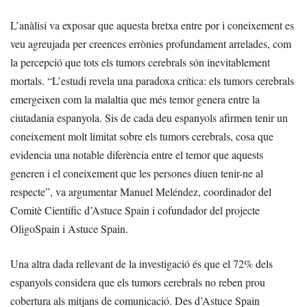
L’anàlisi va exposar que aquesta bretxa entre por i coneixement es
veu agreujada per creences errònies profundament arrelades, com
la percepció que tots els tumors cerebrals són inevitablement
mortals. “L’estudi revela una paradoxa crítica: els tumors cerebrals
emergeixen com la malaltia que més temor genera entre la
ciutadania espanyola. Sis de cada deu espanyols afirmen tenir un
coneixement molt limitat sobre els tumors cerebrals, cosa que
evidencia una notable diferència entre el temor que aquests
generen i el coneixement que les persones diuen tenir-ne al
respecte”, va argumentar Manuel Meléndez, coordinador del
Comitè Científic d’Astuce Spain i cofundador del projecte
OligoSpain i Astuce Spain.
Una altra dada rellevant de la investigació és que el 72% dels
espanyols considera que els tumors cerebrals no reben prou
cobertura als mitjans de comunicació. Des d’Astuce Spain