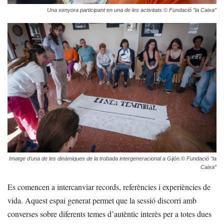
Una senyora participant en una de les activitats.
© Fundació ”la Caixa”
Imatge d’una de les dinàmiques de la trobada intergeneracional a Gijón.
© Fundació ”la
Caixa”
Es comencen a intercanviar records, referències i experiències de
vida. Aquest espai generat permet que la sessió discorri amb
converses sobre diferents temes d’autèntic interès per a totes dues