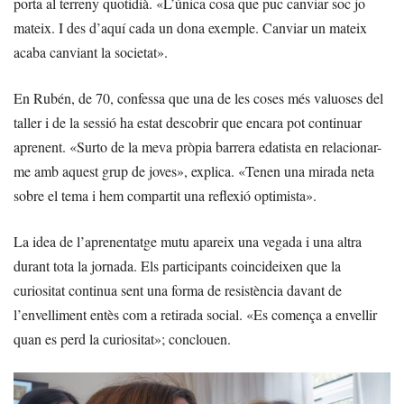
porta al terreny quotidià. «L’única cosa que puc canviar soc jo
mateix. I des d’aquí cada un dona exemple. Canviar un mateix
acaba canviant la societat».
En Rubén, de 70, confessa que una de les coses més valuoses del
taller i de la sessió ha estat descobrir que encara pot continuar
aprenent. «Surto de la meva pròpia barrera edatista en relacionar-
me amb aquest grup de joves», explica. «Tenen una mirada neta
sobre el tema i hem compartit una reflexió optimista».
La idea de l’aprenentatge mutu apareix una vegada i una altra
durant tota la jornada. Els participants coincideixen que la
curiositat continua sent una forma de resistència davant de
l’envelliment entès com a retirada social. «Es comença a envellir
quan es perd la curiositat»; conclouen.