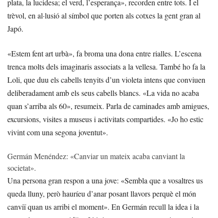
plata, la lucidesa; el verd, l’esperança», recorden entre tots. I el
trèvol, en al·lusió al símbol que porten als cotxes la gent gran al
Japó.
«Estem fent art urbà», fa broma una dona entre rialles. L’escena
trenca molts dels imaginaris associats a la vellesa. També ho fa la
Loli, que duu els cabells tenyits d’un violeta intens que conviuen
deliberadament amb els seus cabells blancs. «La vida no acaba
quan s’arriba als 60», resumeix. Parla de caminades amb amigues,
excursions, visites a museus i activitats compartides. «Jo ho estic
vivint com una segona joventut».
Germán Menéndez: «Canviar un mateix acaba canviant la
societat».
Una persona gran respon a una jove: «Sembla que a vosaltres us
queda lluny, però hauríeu d’anar posant llavors perquè el món
canviï quan us arribi el moment». En Germán recull la idea i la