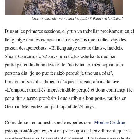
Una senyora observant una fotografia.
© Fundació ”la Caixa”
Durant les primeres sessions, el grup va treballar precisament en el
llenguatge i en les expressions o els gestos que moltes vegades
passen desapercebuts. «El llenguatge crea realitats», incideix
Sheila Carreira, de 22 anys, una de les estudiants que han
participat en la dinamització de l’activitat. A més, «quan una
persona diu “jo no puc fer això perquè ja tinc una edat”,
l’imaginari social s’alimenta d’aquesta idea», afirma la jove.
«L’empoderament és imprescindible perquè et dona confiança i fe
per a dur a terme propòsits i que arribin a bon port», ratifica en
Germán Menéndez, un participant de 74 anys.
Coincideixen en aquest aspecte expertes com
Montse Celdrán
,
psicogerontòloga i experta en psicologia de l’envelliment, que va
estar implicada en la creació del glossari. «L’edatisme sorgeix de