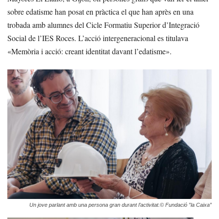
sobre edatisme han posat en pràctica el que han après en una
trobada amb alumnes del Cicle Formatiu Superior d’Integració
Social de l’IES Roces. L’acció intergeneracional es titulava
«Memòria i acció: creant identitat davant l’edatisme».
Un jove parlant amb una persona gran durant l’activitat.© Fundació ”la Caixa”