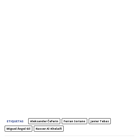
ETIQUETAS
Aleksander Čeferin
Ferran Soriano
Javier Tebas
Miguel Ángel Gil
Nasser Al-Khelaifi