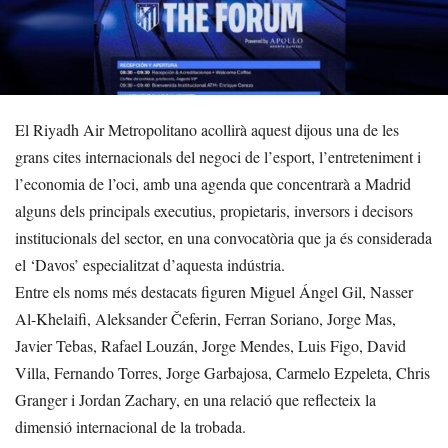
El Riyadh Air Metropolitano acollirà aquest dijous una de les
grans cites internacionals del negoci de l’esport, l’entreteniment i
l’economia de l’oci, amb una agenda que concentrarà a Madrid
alguns dels principals executius, propietaris, inversors i decisors
institucionals del sector, en una convocatòria que ja és considerada
el ‘Davos’ especialitzat d’aquesta indústria.
Entre els noms més destacats figuren Miguel Ángel Gil, Nasser
Al-Khelaifi, Aleksander Čeferin, Ferran Soriano, Jorge Mas,
Javier Tebas, Rafael Louzán, Jorge Mendes, Luis Figo, David
Villa, Fernando Torres, Jorge Garbajosa, Carmelo Ezpeleta, Chris
Granger i Jordan Zachary, en una relació que reflecteix la
dimensió internacional de la trobada.