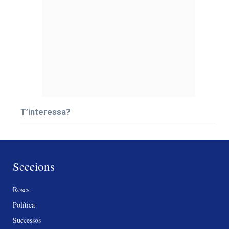
T’interessa?
Seccions
Roses
Política
Successos