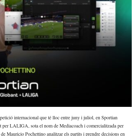
etició internacional que té lloc entre juny i juliol, en Sportian
nt per LALIGA, sota el nom de Mediacoach i comercialitzada per
de Mauricio Pochettino analitzar els partits i prendre decisions en