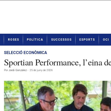
N
ROSES
POLÍTICA
SUCCESSOS
ESPORTS
OCI
o
t
í
SELECCIÓ ECONÒMICA
c
Sportian Performance, l’eina d
i
e
Por
Jordi González
-
25 de juny de 2026
s
d
e
R
o
s
e
s