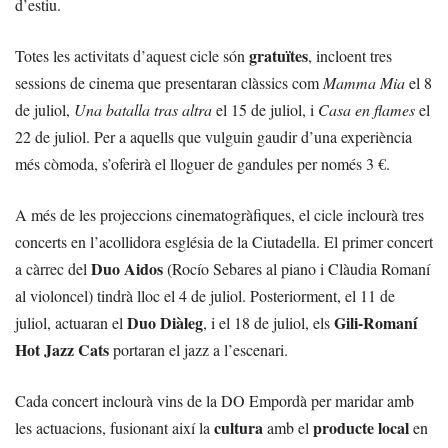
d’estiu.
gratuïtes
Totes les activitats d’aquest cicle són
, incloent tres
sessions de cinema que presentaran clàssics com
Mamma Mia
el 8
de juliol,
Una batalla tras altra
el 15 de juliol, i
Casa en flames
el
22 de juliol. Per a aquells que vulguin gaudir d’una experiència
més còmoda, s’oferirà el lloguer de gandules per només 3 €.
A més de les projeccions cinematogràfiques, el cicle inclourà tres
concerts en l’acollidora església de la Ciutadella. El primer concert
Duo Aidos
a càrrec del
(Rocío Sebares al piano i Clàudia Romaní
al violoncel) tindrà lloc el 4 de juliol. Posteriorment, el 11 de
Duo Diàleg
Gili-Romaní
juliol, actuaran el
, i el 18 de juliol, els
Hot Jazz Cats
portaran el jazz a l’escenari.
Cada concert inclourà vins de la DO Empordà per maridar amb
cultura
producte local
les actuacions, fusionant així la
amb el
en