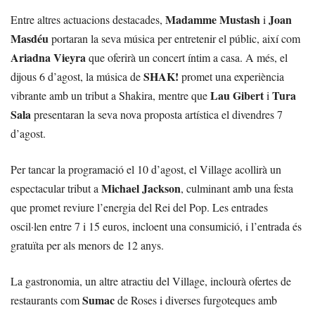
Madamme Mustash
Joan
Entre altres actuacions destacades,
i
Masdéu
portaran la seva música per entretenir el públic, així com
Ariadna Vieyra
que oferirà un concert íntim a casa. A més, el
SHAK!
dijous 6 d’agost, la música de
promet una experiència
Lau Gibert
Tura
vibrante amb un tribut a Shakira, mentre que
i
Sala
presentaran la seva nova proposta artística el divendres 7
d’agost.
Per tancar la programació el 10 d’agost, el Village acollirà un
Michael Jackson
espectacular tribut a
, culminant amb una festa
que promet reviure l’energia del Rei del Pop. Les entrades
oscil·len entre 7 i 15 euros, incloent una consumició, i l’entrada és
gratuïta per als menors de 12 anys.
La gastronomia, un altre atractiu del Village, inclourà ofertes de
Sumac
restaurants com
de Roses i diverses furgoteques amb