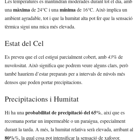
Les temperatures es mantindran moderades durant tot el dia, amb
màxima
mínima
una
de 24°C i una
de 16°C. Això implica un
ambient agradable, tot i que la humitat alta pot fer que la sensació
tèrmica sigui una mica més elevada.
Estat del Cel
Es preveu que el cel estigui parcialment cobert, amb
43%
de
nuvolositat. Això significa que podrem veure alguns clars, però
també hauríem d’estar preparats per a intervals de núvols més
densos que poden portar precipitacions.
Precipitacions i Humitat
probabilitat de precipitació del 65%
Hi ha una
, així que es
recomana portar un impermeable o un paraigua, especialment
durant la tarda. A més, la humitat relativa serà elevada, arribant al
80%
%, la qual cosa pot intensificar la sensació de xafogor.