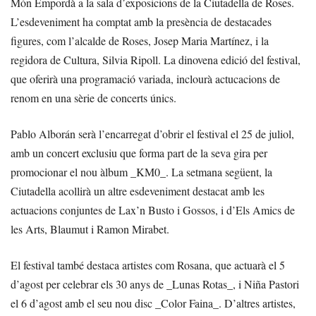
Món Empordà a la sala d’exposicions de la Ciutadella de Roses.
L’esdeveniment ha comptat amb la presència de destacades
figures, com l’alcalde de Roses, Josep Maria Martínez, i la
regidora de Cultura, Silvia Ripoll. La dinovena edició del festival,
que oferirà una programació variada, inclourà actucacions de
renom en una sèrie de concerts únics.
Pablo Alborán serà l’encarregat d’obrir el festival el 25 de juliol,
amb un concert exclusiu que forma part de la seva gira per
promocionar el nou àlbum _KM0_. La setmana següent, la
Ciutadella acollirà un altre esdeveniment destacat amb les
actuacions conjuntes de Lax’n Busto i Gossos, i d’Els Amics de
les Arts, Blaumut i Ramon Mirabet.
El festival també destaca artistes com Rosana, que actuarà el 5
d’agost per celebrar els 30 anys de _Lunas Rotas_, i Niña Pastori
el 6 d’agost amb el seu nou disc _Color Faina_. D’altres artistes,