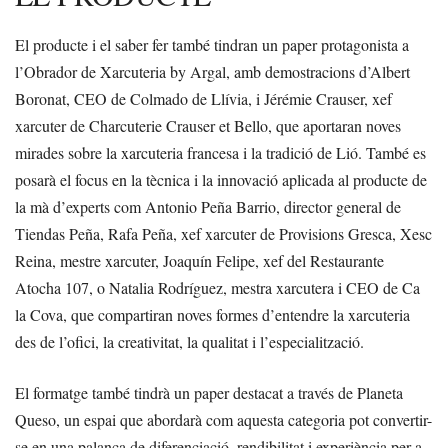
El producte i el saber fer també tindran un paper protagonista a
l’Obrador de Xarcuteria by Argal, amb demostracions d’Albert
Boronat, CEO de Colmado de Llívia, i Jérémie Crauser, xef
xarcuter de Charcuterie Crauser et Bello, que aportaran noves
mirades sobre la xarcuteria francesa i la tradició de Lió. També es
posarà el focus en la tècnica i la innovació aplicada al producte de
la mà d’experts com Antonio Peña Barrio, director general de
Tiendas Peña, Rafa Peña, xef xarcuter de Provisions Gresca, Xesc
Reina, mestre xarcuter, Joaquín Felipe, xef del Restaurante
Atocha 107, o Natalia Rodríguez, mestra xarcutera i CEO de Ca
la Cova, que compartiran noves formes d’entendre la xarcuteria
des de l’ofici, la creativitat, la qualitat i l’especialització.
El formatge també tindrà un paper destacat a través de Planeta
Queso, un espai que abordarà com aquesta categoria pot convertir-
se en una palanca de diferenciació, rendibilitat i experiència per a