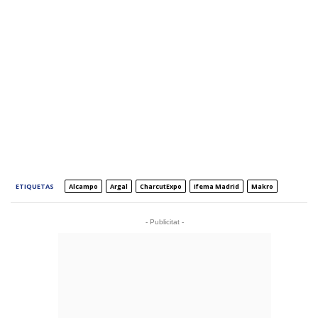
ETIQUETAS
Alcampo
Argal
CharcutExpo
Ifema Madrid
Makro
- Publicitat -