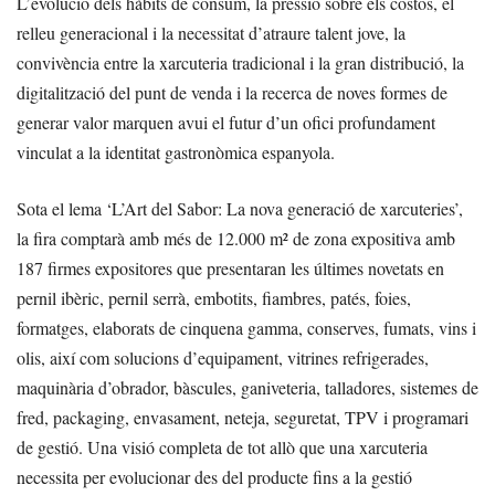
L’evolució dels hàbits de consum, la pressió sobre els costos, el
relleu generacional i la necessitat d’atraure talent jove, la
convivència entre la xarcuteria tradicional i la gran distribució, la
digitalització del punt de venda i la recerca de noves formes de
generar valor marquen avui el futur d’un ofici profundament
vinculat a la identitat gastronòmica espanyola.
Sota el lema ‘L’Art del Sabor: La nova generació de xarcuteries’,
la fira comptarà amb més de 12.000 m² de zona expositiva amb
187 firmes expositores que presentaran les últimes novetats en
pernil ibèric, pernil serrà, embotits, fiambres, patés, foies,
formatges, elaborats de cinquena gamma, conserves, fumats, vins i
olis, així com solucions d’equipament, vitrines refrigerades,
maquinària d’obrador, bàscules, ganiveteria, talladores, sistemes de
fred, packaging, envasament, neteja, seguretat, TPV i programari
de gestió. Una visió completa de tot allò que una xarcuteria
necessita per evolucionar des del producte fins a la gestió