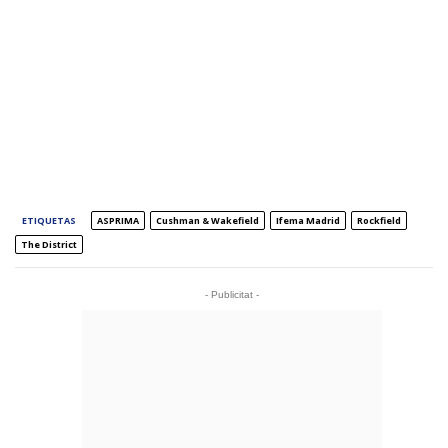
ETIQUETAS
ASPRIMA
Cushman & Wakefield
Ifema Madrid
Rockfield
The District
- Publicitat -