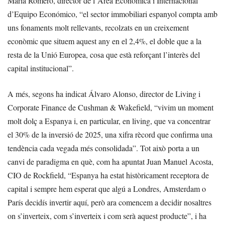
María Romero, director de l’Àrea Econòmica i Internacional
d’Equipo Económico, “el sector immobiliari espanyol compta amb
uns fonaments molt rellevants, recolzats en un creixement
econòmic que situem aquest any en el 2,4%, el doble que a la
resta de la Unió Europea, cosa que està reforçant l’interès del
capital institucional”.
A més, segons ha indicat Álvaro Alonso, director de Living i
Corporate Finance de Cushman & Wakefield, “vivim un moment
molt dolç a Espanya i, en particular, en living, que va concentrar
el 30% de la inversió de 2025, una xifra rècord que confirma una
tendència cada vegada més consolidada”. Tot això porta a un
canvi de paradigma en què, com ha apuntat Juan Manuel Acosta,
CIO de Rockfield, “Espanya ha estat històricament receptora de
capital i sempre hem esperat que algú a Londres, Amsterdam o
París decidís invertir aquí, però ara comencem a decidir nosaltres
on s’inverteix, com s’inverteix i com serà aquest producte”, i ha