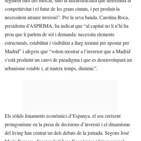
segment més del mercat, sinó la infraestructura que determina la
competitivitat i el futur de les grans ciutats, i per produir-la
necessitem atraure inversió”. Per la seva banda, Carolina Roca,
presidenta d’ASPRIMA, ha indicat que “al capital no li n’hi ha
prou que li parlem de sòl i demanda: necessita elements
estructurals, estabilitat i visibilitat a llarg termini per apostar per
Madrid” i afegeix que “volem mostrar a l’inversor que a Madrid
s’està produint un canvi de paradigma i que es desenvoluparà un
urbanisme estable i, al mateix temps, dinàmic”.
Els sòlids fonaments econòmics d’Espanya, el seu creixent
protagonisme en la presa de decisions d’inversió i el dinamisme
del living han centrat un dels debats de la jornada. Segons José