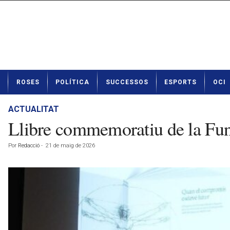
N
ROSES
POLÍTICA
SUCCESSOS
ESPORTS
OCI
o
t
í
ACTUALITAT
c
Llibre commemoratiu de la Fu
i
e
Por
Redacció
-
21 de maig de 2026
s
d
e
R
o
s
e
s