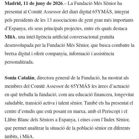
Madrid, 11 de juny de 2026
.– La Fundació Més Sènior ha
presentat al Comitè Assessor del diari digital 65YMÁS, integrat
pels presidents de les 13 associacions de gent gran més importants
d’Espanya, els seus principals projectes, entre els quals destaca
MiiA
, una intel·ligència artificial conversacional gratuïta
desenvolupada per la Fundació Més Sènior, que busca combatre la
bretxa digital i oferir companyia, informació i assistència
personalitzada.
Sonia Catalán
, directora general de la Fundació, ha mostrat als
membres del Comitè Assessor de 65YMÁS les àrees d’actuació
en què treballa la fundació, com ara educació financera, longevitat
saludable, transició activa i talent sènior. També els ha presentat el
centre d’estudis que està posant en marxa, amb el Periscopi i el
Llibre Blanc dels Sèniors a Espanya, i eines com l’Índex Sènior,
que permet analitzar la situació de la població sènior en diferents
àmbits, i MiiA.