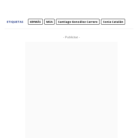
ETIQUETAS
65YMÁS
MiiA
Santiago González Carrero
Sonia Catalán
- Publicitat -