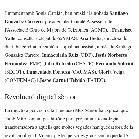
Santiago
Juntament amb Sonia Catalán, han presidit la trobada
González Carrero
, president del Comitè Assessor i de
Francisco
l’Associació Grup de Majors de Telefónica (AGMT), i
Valle
Ana Bedia
, conseller delegat de 65YMÁS.
, directora del
diari, ha conduït la reunió a la qual han assistit, a més de Santiago
Inmaculada Ruiz
Jesús Norberto
González Carrero,
(UDP),
Fernández
Julio Robledo
Fernando Sobrini
(PMP),
(CEATE),
Inmaculada Fornoza
Gloria Veiga
(SECOT),
(CAUMAS),
Jospe Carné i Teixidó
(CONFEMAC) i
(FATEC).
Revolució digital sènior
La directora general de la Fundació Més Sènior ha explicat que
“amb MiiA fem un pas històric per apropar una tecnologia
transformadora a aquells que moltes vegades han quedat fora de la
revolució digital. Volem que les persones grans sentin que la IA