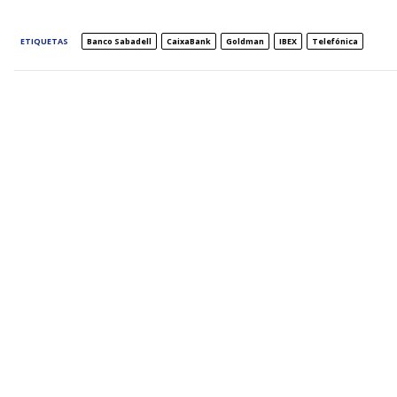
ETIQUETAS
Banco Sabadell
CaixaBank
Goldman
IBEX
Telefónica