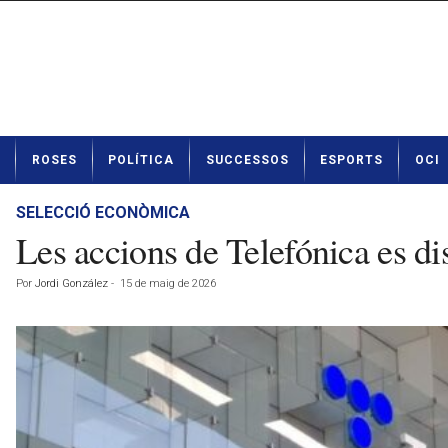
N
ROSES
POLÍTICA
SUCCESSOS
ESPORTS
OCI
o
t
í
SELECCIÓ ECONÒMICA
c
Les accions de Telefónica es di
i
e
Por
Jordi González
-
15 de maig de 2026
s
d
e
R
o
s
e
s