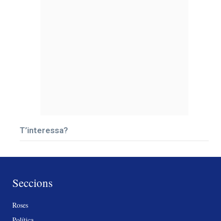
T’interessa?
Seccions
Roses
Política