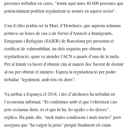
persones treballen en cures, “tenim aquí unes 40.000 persones que
potencialment podrien regularitzar-se només en aquest sector”.
Una d’elles podria ser la Mari, d’Hondures, que aquesta setmana
portava sis hores de cua a un Servei d’Atenció a Immigrants,
Emigrants i Refugiats (SAIER) de Barcelona per presentar el
certificat de vulnerabilitat, un dels requisits per obtenir la
regularització, quan va atendre l’ACN a quarts d’una de la tarda.
Per al tràmit va haver d’obtenir cita al mateix lloc havent de dormir
al ras per obtenir el número. Espera la regularització per poder
treballar “legalment, amb tots els drets”.
Va arribar a Espanya el 2018, i des d’aleshores ha treballat en
l’economia informal. “Et conformes amb el que t’ofereixen i no
pots reclamar drets, és el que hi ha, ho agafes o ho deixes”,
explica. Ha patit, diu, “molt males condicions i mals tractes” però
assegura que “ha valgut la pena” perquè finalment els estan