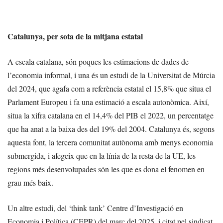
Catalunya, per sota de la mitjana estatal
A escala catalana, són poques les estimacions de dades de
l’economia informal, i una és un estudi de la Universitat de Múrcia
del 2024, que agafa com a referència estatal el 15,8% que situa el
Parlament Europeu i fa una estimació a escala autonòmica. Així,
situa la xifra catalana en el 14,4% del PIB el 2022, un percentatge
que ha anat a la baixa des del 19% del 2004. Catalunya és, segons
aquesta font, la tercera comunitat autònoma amb menys economia
submergida, i afegeix que en la línia de la resta de la UE, les
regions més desenvolupades són les que es dona el fenomen en
grau més baix.
Un altre estudi, del ‘think tank’ Centre d’Investigació en
Economia i Política (CEPR) del març del 2025, i citat pel sindicat