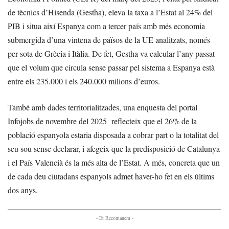
de tècnics d’Hisenda (Gestha), eleva la taxa a l’Estat al 24% del
PIB i situa així Espanya com a tercer país amb més economia
submergida d’una vintena de països de la UE analitzats, només
per sota de Grècia i Itàlia. De fet, Gestha va calcular l’any passat
que el volum que circula sense passar pel sistema a Espanya està
entre els 235.000 i els 240.000 milions d’euros.
També amb dades territorialitzades, una enquesta del portal
Infojobs de novembre del 2025 reflecteix que el 26% de la
població espanyola estaria disposada a cobrar part o la totalitat del
seu sou sense declarar, i afegeix que la predisposició de Catalunya
i el País Valencià és la més alta de l’Estat. A més, concreta que un
de cada deu ciutadans espanyols admet haver-ho fet en els últims
dos anys.
- Et Recomanem -