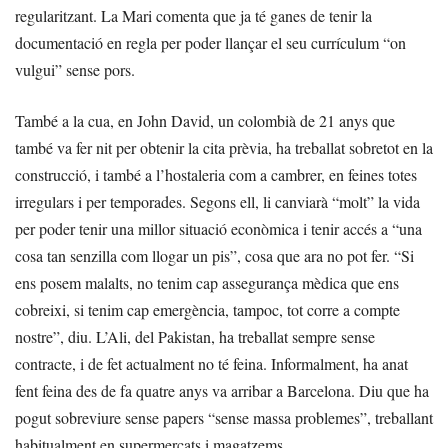
regularitzant. La Mari comenta que ja té ganes de tenir la
documentació en regla per poder llançar el seu currículum “on
vulgui” sense pors.
També a la cua, en John David, un colombià de 21 anys que
també va fer nit per obtenir la cita prèvia, ha treballat sobretot en la
construcció, i també a l’hostaleria com a cambrer, en feines totes
irregulars i per temporades. Segons ell, li canviarà “molt” la vida
per poder tenir una millor situació econòmica i tenir accés a “una
cosa tan senzilla com llogar un pis”, cosa que ara no pot fer. “Si
ens posem malalts, no tenim cap assegurança mèdica que ens
cobreixi, si tenim cap emergència, tampoc, tot corre a compte
nostre”, diu. L’Ali, del Pakistan, ha treballat sempre sense
contracte, i de fet actualment no té feina. Informalment, ha anat
fent feina des de fa quatre anys va arribar a Barcelona. Diu que ha
pogut sobreviure sense papers “sense massa problemes”, treballant
habitualment en supermercats i magatzems.