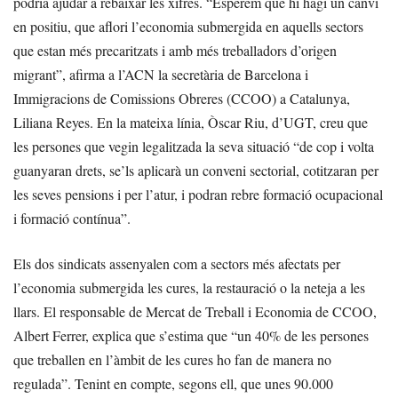
podria ajudar a rebaixar les xifres. “Esperem que hi hagi un canvi
en positiu, que aflori l’economia submergida en aquells sectors
que estan més precaritzats i amb més treballadors d’origen
migrant”, afirma a l’ACN la secretària de Barcelona i
Immigracions de Comissions Obreres (CCOO) a Catalunya,
Liliana Reyes. En la mateixa línia, Òscar Riu, d’UGT, creu que
les persones que vegin legalitzada la seva situació “de cop i volta
guanyaran drets, se’ls aplicarà un conveni sectorial, cotitzaran per
les seves pensions i per l’atur, i podran rebre formació ocupacional
i formació contínua”.
Els dos sindicats assenyalen com a sectors més afectats per
l’economia submergida les cures, la restauració o la neteja a les
llars. El responsable de Mercat de Treball i Economia de CCOO,
Albert Ferrer, explica que s’estima que “un 40% de les persones
que treballen en l’àmbit de les cures ho fan de manera no
regulada”. Tenint en compte, segons ell, que unes 90.000