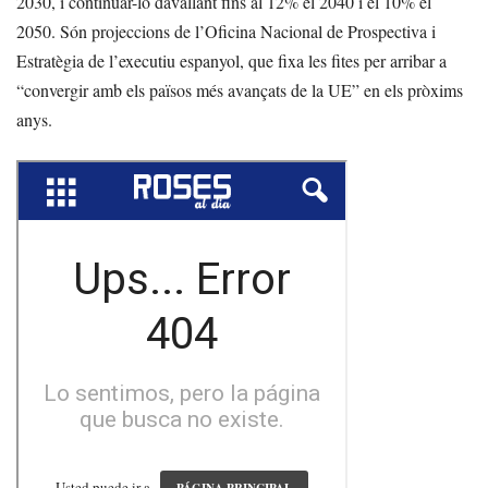
2030, i continuar-lo davallant fins al 12% el 2040 i el 10% el
2050. Són projeccions de l’Oficina Nacional de Prospectiva i
Estratègia de l’executiu espanyol, que fixa les fites per arribar a
“convergir amb els països més avançats de la UE” en els pròxims
anys.