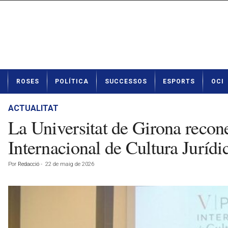
N
ROSES
POLÍTICA
SUCCESSOS
ESPORTS
OCI
o
t
í
ACTUALITAT
c
La Universitat de Girona recone
i
e
Internacional de Cultura Jurídi
s
d
Por
Redacció
-
22 de maig de 2026
e
R
o
s
e
s