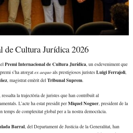
l de Cultura Jurídica 2026
Premi Internacional de Cultura Jurídica
del
, un esdeveniment que
Luigi Ferrajoli
 premi s’ha atorgat
ex aequo
als prestigiosos juristes
,
áñez
Tribunal Suprem
, magistrat emèrit del
.
essalta la trajectòria de juristes que han contribuït al
Miquel Noguer
amentals. L’acte ha estat presidit per
, president de la
 en temps de complexitat global per a la nostra democràcia.
lada Barral
, del Departament de Justícia de la Generalitat, han