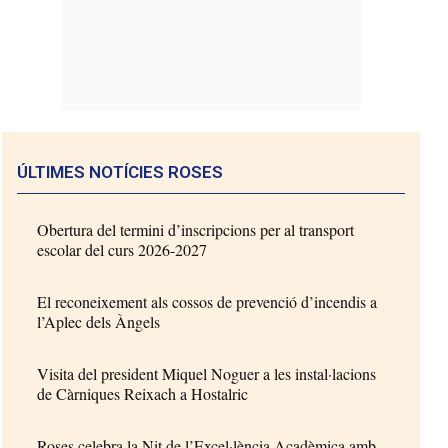
ÚLTIMES NOTÍCIES ROSES
Obertura del termini d’inscripcions per al transport
escolar del curs 2026-2027
El reconeixement als cossos de prevenció d’incendis a
l’Aplec dels Àngels
Visita del president Miquel Noguer a les instal·lacions
de Càrniques Reixach a Hostalric
Roses celebra la Nit de l’Excel·lència Acadèmica amb