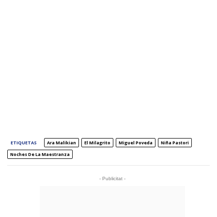
ETIQUETAS
Ara Malikian
El Milagrito
Miguel Poveda
Niña Pastori
Noches De La Maestranza
- Publicitat -