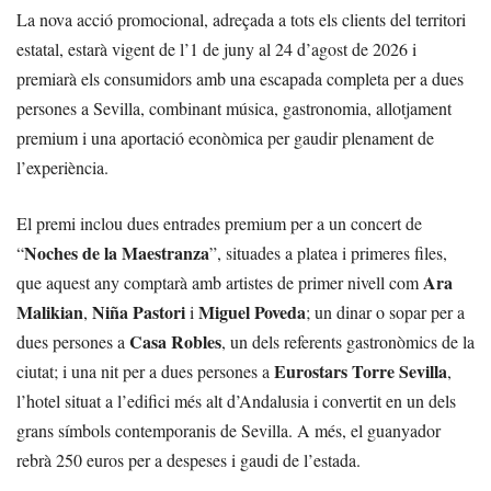
La nova acció promocional, adreçada a tots els clients del territori
estatal, estarà vigent de l’1 de juny al 24 d’agost de 2026 i
premiarà els consumidors amb una escapada completa per a dues
persones a Sevilla, combinant música, gastronomia, allotjament
premium i una aportació econòmica per gaudir plenament de
l’experiència.
El premi inclou dues entrades premium per a un concert de
Noches de la Maestranza
“
”, situades a platea i primeres files,
Ara
que aquest any comptarà amb artistes de primer nivell com
Malikian
Niña Pastori
Miguel Poveda
,
i
; un dinar o sopar per a
Casa Robles
dues persones a
, un dels referents gastronòmics de la
Eurostars Torre Sevilla
ciutat; i una nit per a dues persones a
,
l’hotel situat a l’edifici més alt d’Andalusia i convertit en un dels
grans símbols contemporanis de Sevilla. A més, el guanyador
rebrà 250 euros per a despeses i gaudi de l’estada.