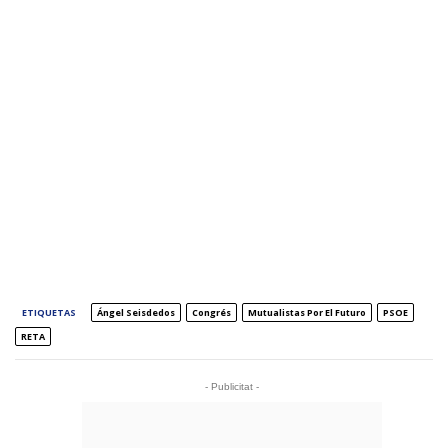
ETIQUETAS
Ángel Seisdedos
Congrés
Mutualistas Por El Futuro
PSOE
RETA
- Publicitat -