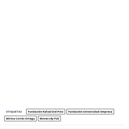
ETIQUETAS
Fundación Rafael Del Pino
Fundación Universidad-Empresa
Mirina Cortés Ortega
Movers By FUE