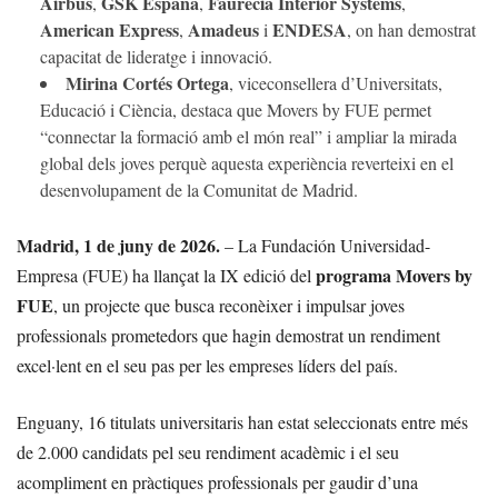
Airbus
GSK España
Faurecia Interior Systems
,
,
,
American Express
Amadeus
ENDESA
,
i
, on han demostrat
capacitat de lideratge i innovació.
Mirina Cortés Ortega
, viceconsellera d’Universitats,
Educació i Ciència, destaca que Movers by FUE permet
“connectar la formació amb el món real” i ampliar la mirada
global dels joves perquè aquesta experiència reverteixi en el
desenvolupament de la Comunitat de Madrid.
Madrid, 1 de juny de 2026.
– La Fundación Universidad-
programa Movers by
Empresa (FUE) ha llançat la IX edició del
FUE
, un projecte que busca reconèixer i impulsar joves
professionals prometedors que hagin demostrat un rendiment
excel·lent en el seu pas per les empreses líders del país.
Enguany, 16 titulats universitaris han estat seleccionats entre més
de 2.000 candidats pel seu rendiment acadèmic i el seu
acompliment en pràctiques professionals per gaudir d’una