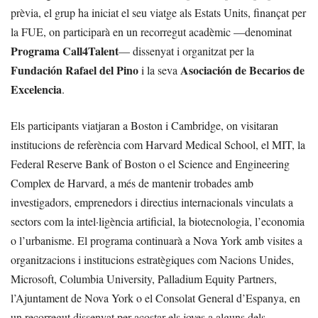
prèvia, el grup ha iniciat el seu viatge als Estats Units, finançat per
la FUE, on participarà en un recorregut acadèmic —denominat
Programa Call4Talent
— dissenyat i organitzat per la
Fundación Rafael del Pino
Asociación de Becarios de
i la seva
Excelencia
.
Els participants viatjaran a Boston i Cambridge, on visitaran
institucions de referència com Harvard Medical School, el MIT, la
Federal Reserve Bank of Boston o el Science and Engineering
Complex de Harvard, a més de mantenir trobades amb
investigadors, emprenedors i directius internacionals vinculats a
sectors com la intel·ligència artificial, la biotecnologia, l’economia
o l’urbanisme. El programa continuarà a Nova York amb visites a
organitzacions i institucions estratègiques com Nacions Unides,
Microsoft, Columbia University, Palladium Equity Partners,
l’Ajuntament de Nova York o el Consolat General d’Espanya, en
un recorregut dissenyat per acostar els joves a alguns dels