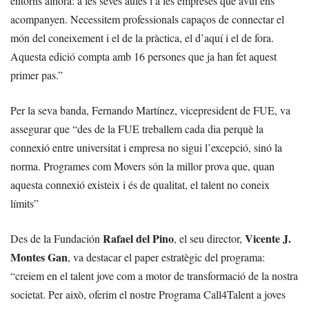
entorns alhora: a les seves aules i a les empreses que avui ens
acompanyen. Necessitem professionals capaços de connectar el
món del coneixement i el de la pràctica, el d’aquí i el de fora.
Aquesta edició compta amb 16 persones que ja han fet aquest
primer pas.”
Per la seva banda, Fernando Martínez, vicepresident de FUE, va
assegurar que “des de la FUE treballem cada dia perquè la
connexió entre universitat i empresa no sigui l’excepció, sinó la
norma. Programes com Movers són la millor prova que, quan
aquesta connexió existeix i és de qualitat, el talent no coneix
límits”
Rafael del Pino
Vicente J.
Des de la Fundación
, el seu director,
Montes Gan
, va destacar el paper estratègic del programa:
“creiem en el talent jove com a motor de transformació de la nostra
societat. Per això, oferim el nostre Programa Call4Talent a joves