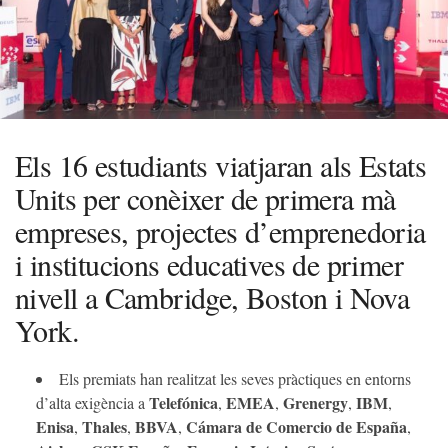
Els 16 estudiants viatjaran als Estats
Units per conèixer de primera mà
empreses, projectes d’emprenedoria
i institucions educatives de primer
nivell a Cambridge, Boston i Nova
York.
Els premiats han realitzat les seves pràctiques en entorns
Telefónica
EMEA
Grenergy
IBM
d’alta exigència a
,
,
,
,
Enisa
Thales
BBVA
Cámara de Comercio de España
,
,
,
,