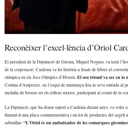
Reconèixer l’excel·lència d’Oriol Car
El president de la Diputació de Girona, Miquel Noguer, va tenir l’ho
de la corporació. Cardona va fer història a finals de febrer al convert
El seu triomf va ser en la 
olímpica en els Jocs Olímpics d’Hivern.
Cortina d’Ampezzo, on l’esquí de muntanya feia la seva entrada al 
medalla de bronze en els relleus mixtos, participant al costat de la
La Diputació, que ha donat suport a Cardona durant anys, va voler cele
lliurant-li una placa commemorativa i un lot de productes del segell
“L’Oriol és un ambaixador de les comarques gironine
subratllar: