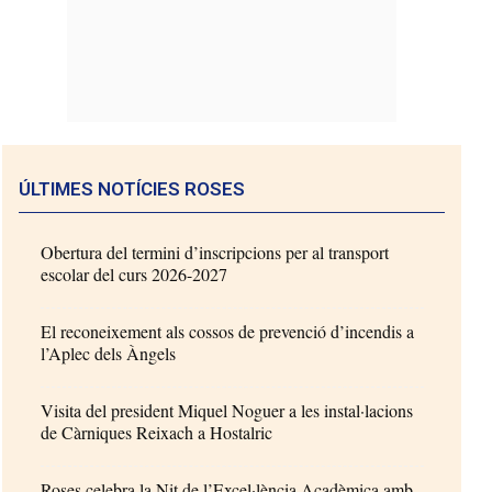
ÚLTIMES NOTÍCIES ROSES
Obertura del termini d’inscripcions per al transport
escolar del curs 2026-2027
El reconeixement als cossos de prevenció d’incendis a
l’Aplec dels Àngels
Visita del president Miquel Noguer a les instal·lacions
de Càrniques Reixach a Hostalric
Roses celebra la Nit de l’Excel·lència Acadèmica amb