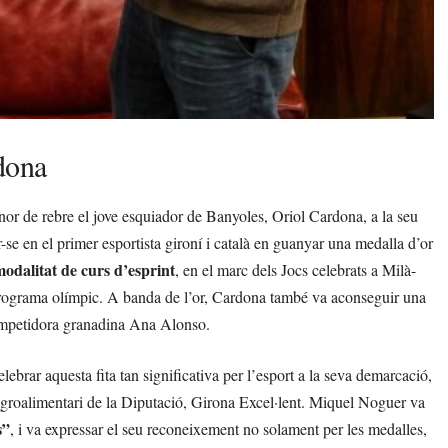
dona
nor de rebre el jove esquiador de Banyoles, Oriol Cardona, a la seu
ir-se en el primer esportista gironí i català en guanyar una medalla d’or
modalitat de curs d’esprint
, en el marc dels Jocs celebrats a Milà-
programa olímpic. A banda de l’or, Cardona també va aconseguir una
 competidora granadina Ana Alonso.
brar aquesta fita tan significativa per l’esport a la seva demarcació,
 agroalimentari de la Diputació, Girona Excel·lent. Miquel Noguer va
s”
, i va expressar el seu reconeixement no solament per les medalles,