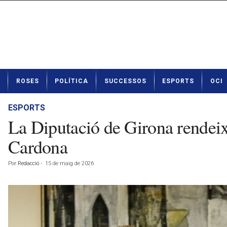
N
ROSES
POLÍTICA
SUCCESSOS
ESPORTS
OCI
o
t
í
ESPORTS
c
La Diputació de Girona rendei
i
e
Cardona
s
d
Por
Redacció
-
15 de maig de 2026
e
R
o
s
e
s