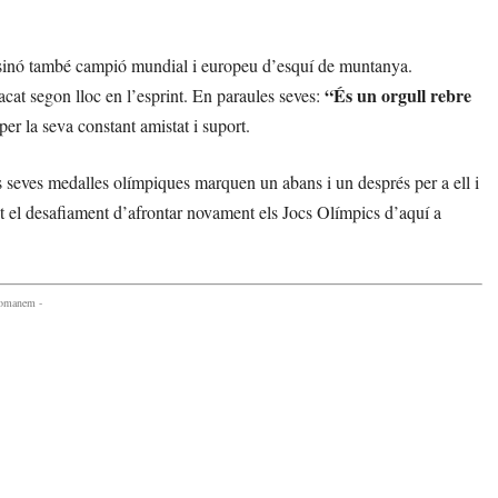
sinó també campió mundial i europeu d’esquí de muntanya.
“És un orgull rebre
at segon lloc en l’esprint. En paraules seves:
er la seva constant amistat i suport.
 seves medalles olímpiques marquen un abans i un després per a ell i
at el desafiament d’afrontar novament els Jocs Olímpics d’aquí a
comanem -