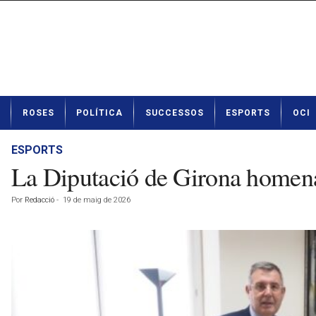
N
ROSES
POLÍTICA
SUCCESSOS
ESPORTS
OCI
o
t
í
ESPORTS
c
La Diputació de Girona homenat
i
e
Por
Redacció
-
19 de maig de 2026
s
d
e
R
o
s
e
s