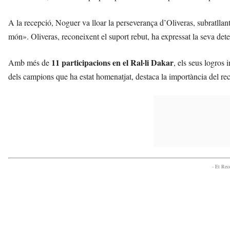
A la recepció, Noguer va lloar la perseverança d’Oliveras, subratlla
món». Oliveras, reconeixent el suport rebut, ha expressat la seva de
11 participacions en el Ral·li Dakar
Amb més de
, els seus logros
dels campions que ha estat homenatjat, destaca la importància del 
- Et Re