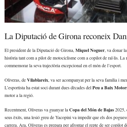
La Diputació de Girona reconeix Dani
Miquel Noguer
El president de la Diputació de Girona,
, va donar l
història tant com a pilot de motociclisme com a copilot de ral·lis. La r
commemorar la seva trajectòria excepcional en el món de l’esport.
Vilablareix
Oliveras, de
, va ser acompanyat per la seva família i m
Peu a Baix Motor
L’esportista ha estat soci durant dues dècades del
motor a la regió.
Copa del Món de Bajas
Recentment, Oliveras va guanyar la
2025, c
seus èxits, una lesió greu de Yacopini va impedir que els dos poguess
carrera. Ara, Oliveras es prepara per afrontar el repte de ser copilot 