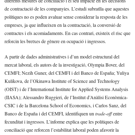
diferents mesures de conciliació i el seu impacte en les decisions
de contractació de les companyies. L’estudi subratlla que aquestes
polítiques no es poden avaluar sense considerar la resposta de les
empreses, ja que influeixen en la contractació, la conversió de
contractes i els acomiadaments. En cas contrari, existeix el risc que
reforcin les bretxes de gènere en ocupació i ingressos.
A partir de dades administratives i d’un model estructural del
mercat laboral, els autors de la investigació, Olympia Bover, del
CEMFI; Nezih Guner, del CEMFI i del Banco de España; Yuliya
Kulikova, de l’Okinawa Institute of Science and Technology
(OIST) i de l’International Institute for Applied Systems Analysis
(IIASA); Alessandro Ruggieri, de l’Institut d’Anàlisi Econòmica-
CSIC i de la Barcelona School of Economics, i Carlos Sanz, del
Banco de España i del CEMFI, identifiquen un
trade-off
entre
fecunditat i ingressos. L’informe explica que les polítiques de
conciliació que reforcen l’estabilitat laboral poden afavorir la