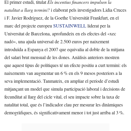
El primer estudi, titulat
Els incentius financers impulsen la
natalitat a llarg termini?
i elaborat pels investigadors Lidia Cruces
i F. Javier Rodríguez, de la Goethe Universität Frankfurt, en el
marc del projecte europeu
SUSTAINWELL
liderat per la
Universitat de Barcelona, aprofundeix en els efectes del «xec
nadó», una ajuda universal de 2.500 euros per naixement
introduïda a Espanya el 2007 que equivalia al doble de la mitjana
del salari brut mensual de les dones. Anàlisis anteriors mostren
que aquest tipus de polítiques té un efecte positiu a curt termini: els
naixements van augmentar un 6 % en els 9 mesos posteriors a la
seva implementació. Tanmateix, en ampliar el període d’estudi
mitjançant un model que simula participació laboral i decisions de
fecunditat al llarg del cicle vital, el seu impacte sobre la taxa de
natalitat total, que és l’indicador clau per mesurar les dinàmiques
demogràfiques, és significativament menor i tot just arriba al 3 %.