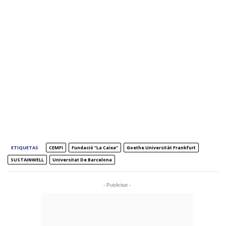
ETIQUETAS
CEMFI
Fundació ”la Caixa”
Goethe Universität Frankfurt
SUSTAINWELL
Universitat De Barcelona
- Publicitat -