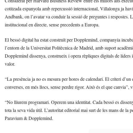
Considerat per Harvard Business Review entre els millors alts exec
cotitzada espanyola amb repercussió internacional, Villalonga ja hav
Andbank, on l’avatar va conduir la sessió de preguntes i respostes. L
institucional en directe, sense precedents a Europa.
El bessó digital ha estat construït per Dopplemind, companyia incu
l’entorn de la Universitat Politècnica de Madrid, amb suport acadè
Dopplemind dissenya, construeix i opera rèpliques digitals de líders i
valor.
“La presència ja no es mesura per hores de calendari. El criteri d’u
converses, en més llocs, sense perdre rigor. Això és el que canvia”, 
“No lliurem programari. Operem una identitat. Cada bessó es dissenya so
tota la seva vida útil. L’autoritat editorial mai surt de les mans de l
Paravium & Dopplemind.