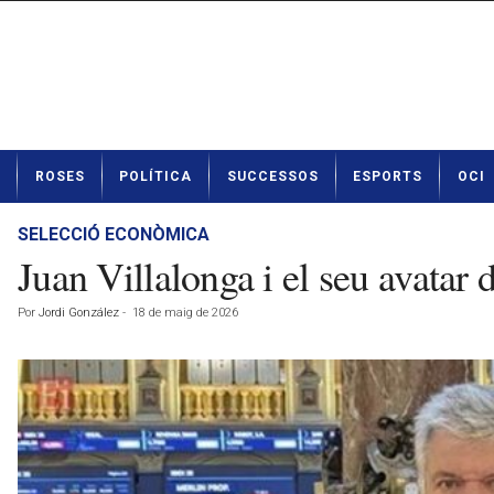
N
ROSES
POLÍTICA
SUCCESSOS
ESPORTS
OCI
o
t
í
SELECCIÓ ECONÒMICA
c
Juan Villalonga i el seu avatar 
i
e
Por
Jordi González
-
18 de maig de 2026
s
d
e
R
o
s
e
s