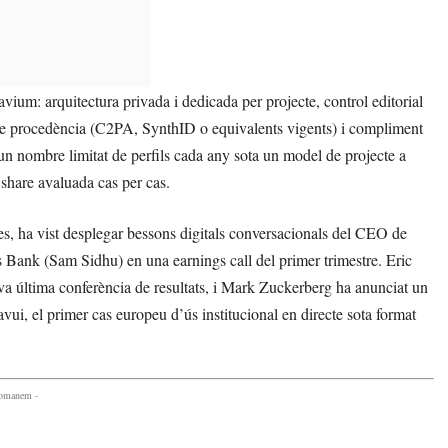
avium: arquitectura privada i dedicada per projecte, control editorial
s de procedència (C2PA, SynthID o equivalents vigents) i compliment
n nombre limitat de perfils cada any sota un model de projecte a
share avaluada cas per cas.
es, ha vist desplegar bessons digitals conversacionals del CEO de
Bank (Sam Sidhu) en una earnings call del primer trimestre. Eric
va última conferència de resultats, i Mark Zuckerberg ha anunciat un
avui, el primer cas europeu d’ús institucional en directe sota format
comanem -