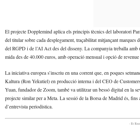
El projecte Dopplemind aplica els principis tècnics del laboratori Par
del titular sobre cada desplegament, traçabilitat mitjançant marque
del RGPD i de l’AI Act des del disseny. La companyia treballa amb u
mida des de 40.000 euros, amb operació mensual i opció de revenue 
La iniciativa europea s’inscriu en una corrent que, en poques setman
Kaltura (Ron Yekutiel) en producció interna i del CEO de Customers 
Yuan, fundador de Zoom, també va utilitzar un bessó digital en la se
projecte similar per a Meta. La sessió de la Borsa de Madrid és, fins 
d’entrevista periodística.
- Et Re