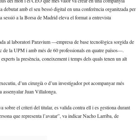
utius del món i el CEO que més valor va crear en una companyia
ia debutat amb el seu bessó digital en una conferència organitzada per
a sessió a la Borsa de Madrid eleva el format a entrevista
bada al laboratori Paravium —empresa de base tecnològica sorgida de
mic de la UPM i amb més de 60 professionals en quatre països—.
 experts la presència, coneixement i temps dels quals tenen un alt
n executiu, d’un cirurgià o d’un investigador pot acompanyar més
va assenyalar Juan Villalonga.
bre el criteri del titular, es valida contra ell i es gestiona durant
a persona que representa l’avatar”, va indicar Nacho Larriba, de