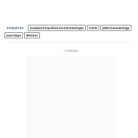
ETIQUETAS
Academia Española De Dermatología
ISDIN
JAMA Dermatology
Juan Naya
Minions
- Publicitat -