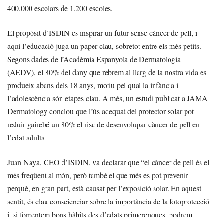
400.000 escolars de 1.200 escoles.
El propòsit d’ISDIN és inspirar un futur sense càncer de pell, i
aquí l’educació juga un paper clau, sobretot entre els més petits.
Segons dades de l’Acadèmia Espanyola de Dermatologia
(AEDV), el 80% del dany que rebrem al llarg de la nostra vida es
produeix abans dels 18 anys, motiu pel qual la infància i
l’adolescència són etapes clau. A més, un estudi publicat a JAMA
Dermatology conclou que l’ús adequat del protector solar pot
reduir gairebé un 80% el risc de desenvolupar càncer de pell en
l’edat adulta.
Juan Naya, CEO d’ISDIN, va declarar que “el càncer de pell és el
més freqüent al món, però també el que més es pot prevenir
perquè, en gran part, està causat per l’exposició solar. En aquest
sentit, és clau conscienciar sobre la importància de la fotoprotecció
i, si fomentem bons hàbits des d’edats primerenques, podrem