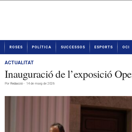
N
ROSES
POLÍTICA
SUCCESSOS
ESPORTS
OCI
o
t
í
ACTUALITAT
c
Inauguració de l’exposició Ope
i
e
Por
Redacció
-
14 de maig de 2026
s
d
e
R
o
s
e
s