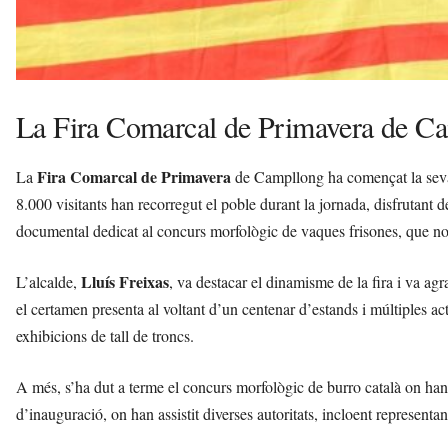
La Fira Comarcal de Primavera de Cam
Fira Comarcal de Primavera
La
de Campllong ha començat la seva 4
8.000 visitants han recorregut el poble durant la jornada, disfrutant
documental dedicat al concurs morfològic de vaques frisones, que no 
Lluís Freixas
L’alcalde,
, va destacar el dinamisme de la fira i va agra
el certamen presenta al voltant d’un centenar d’estands i múltiples act
exhibicions de tall de troncs.
A més, s’ha dut a terme el concurs morfològic de burro català on han
d’inauguració, on han assistit diverses autoritats, incloent representan