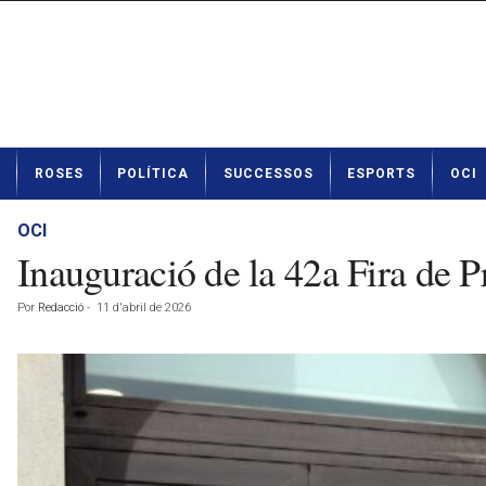
N
ROSES
POLÍTICA
SUCCESSOS
ESPORTS
OCI
o
t
í
OCI
c
Inauguració de la 42a Fira de 
i
e
Por
Redacció
-
11 d'abril de 2026
s
d
e
R
o
s
e
s