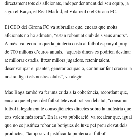
directament tots els aficionats, independentment del seu equip, ja
sigui el Barça, el Real Madrid, el Vila-real o el Girona FC.
El CEO del Girona FC va subratllar que, encara que molts
aficionats no ho admetin, “estan robant al club dels seus amors”.
A més, va recordar que la pirateria costa al futbol espanyol prop
de 700 milions d’euros anuals, “aquests diners es podrien destinar
a: millorar estadis, fitxar millors jugadors, retenir talent,
desenvolupar el planter, generar ocupació, continuar fent créixer la
nostra lliga i els nostres clubs”, va afegir.
Mas-Bagà també va fer una crida a la coherència, recordant que,
encara que el preu del futbol televisat pot ser debatut, “consumir
futbol il·legalment té conseqüències directes sobre la indústria que
tots volem més forta”. En la seva publicació, va recalcar que, igual
que no es justifica robar en botigues de luxe pel preu elevat dels
productes, “tampoc val justificar la pirateria al futbol”.