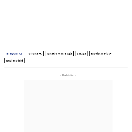
ETIQUETAS
Girona FC
Ignacio Mas-Bagà
LaLiga
Movistar Plus+
Real Madrid
- Publicitat -