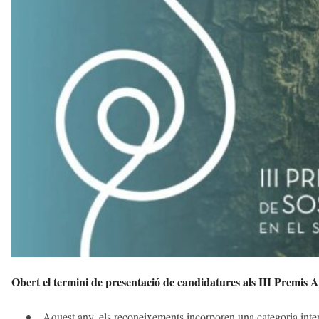
a
v
u
i
Obert el termini de presentació de candidatures als III Premis Al
Aquest any, els reconeixements incorporen una categoria inter