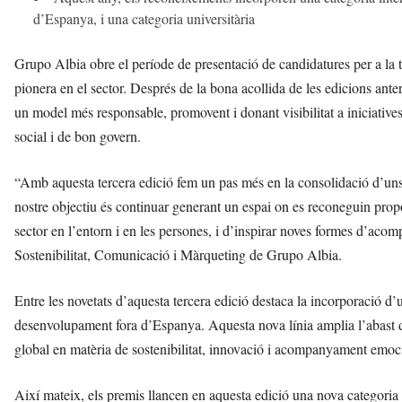
d’Espanya, i una categoria universitària
Grupo Albia obre el període de presentació de candidatures per a la te
pionera en el sector. Després de la bona acollida de les edicions ant
un model més responsable, promovent i donant visibilitat a iniciative
social i de bon govern.
“Amb aquesta tercera edició fem un pas més en la consolidació d’un
nostre objectiu és continuar generant un espai on es reconeguin pro
sector en l’entorn i en les persones, i d’inspirar noves formes d’aco
Sostenibilitat, Comunicació i Màrqueting de Grupo Albia.
Entre les novetats d’aquesta tercera edició destaca la incorporació d’
desenvolupament fora d’Espanya. Aquesta nova línia amplia l’abast de 
global en matèria de sostenibilitat, innovació i acompanyament emoc
Així mateix, els premis llancen en aquesta edició una nova categoria u