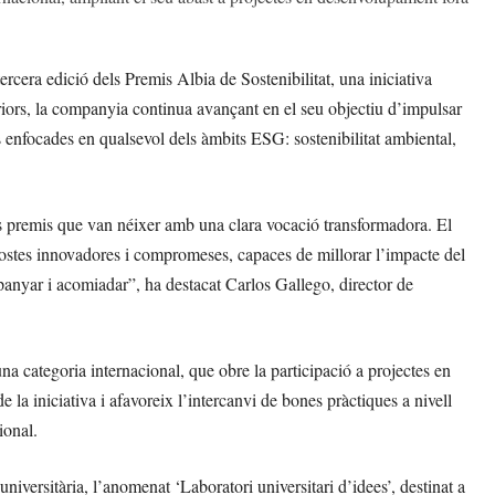
rcera edició dels Premis Albia de Sostenibilitat, una iniciativa
eriors, la companyia continua avançant en el seu objectiu d’impulsar
s enfocades en qualsevol dels àmbits ESG: sostenibilitat ambiental,
s premis que van néixer amb una clara vocació transformadora. El
postes innovadores i compromeses, capaces de millorar l’impacte del
mpanyar i acomiadar”, ha destacat Carlos Gallego, director de
una categoria internacional, que obre la participació a projectes en
la iniciativa i afavoreix l’intercanvi de bones pràctiques a nivell
ional.
niversitària, l’anomenat ‘Laboratori universitari d’idees’, destinat a