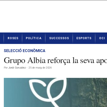
N
ROSES
POLÍTICA
SUCCESSOS
ESPORTS
OCI
o
t
í
SELECCIÓ ECONÒMICA
c
Grupo Albia reforça la seva apo
i
e
Por
Jordi González
-
25 de maig de 2026
s
d
e
R
o
s
e
s