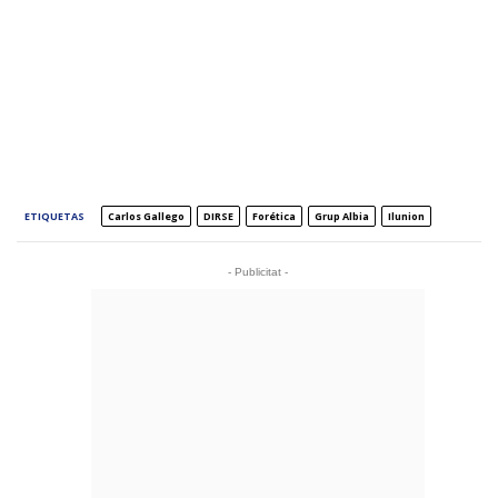
ETIQUETAS
Carlos Gallego
DIRSE
Forética
Grup Albia
Ilunion
- Publicitat -