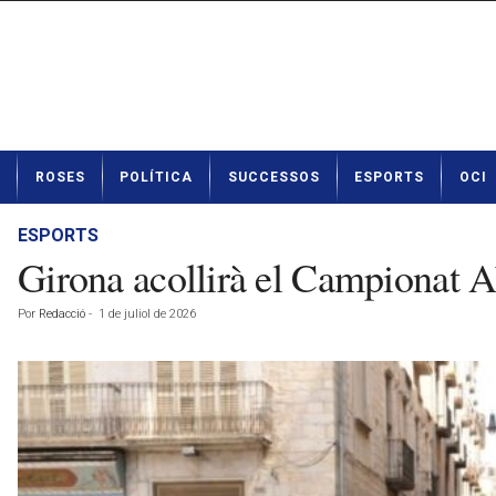
N
ROSES
POLÍTICA
SUCCESSOS
ESPORTS
OCI
o
t
í
ESPORTS
c
Girona acollirà el Campionat Ab
i
e
Por
Redacció
-
1 de juliol de 2026
s
d
e
R
o
s
e
s