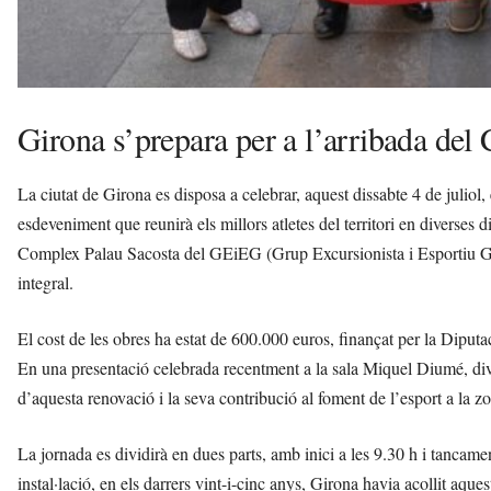
Girona s’prepara per a l’arribada del
La ciutat de Girona es disposa a celebrar, aquest dissabte 4 de juli
esdeveniment que reunirà els millors atletes del territori en diverses d
Complex Palau Sacosta del GEiEG (Grup Excursionista i Esportiu Gir
integral.
El cost de les obres ha estat de 600.000 euros, finançat per la Diput
En una presentació celebrada recentment a la sala Miquel Diumé, dive
d’aquesta renovació i la seva contribució al foment de l’esport a la z
La jornada es dividirà en dues parts, amb inici a les 9.30 h i tancame
instal·lació, en els darrers vint-i-cinc anys, Girona havia acollit a