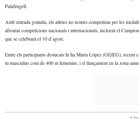
Palafrugell.
Amb entrada gratuïta, els atletes no només competiran per les medal
afrontar competicions nacionals i internacionals, incloent el Campi
que se celebrarà el 10 d’agost.
Entre els participants destacats hi ha Marta López (GEiEG), recent 
m masculins com de 400 m femenins, i el llançament en la zona anne
- Et Re