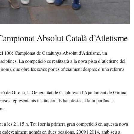
 Campionat Absolut Català d’Atletisme
ol, el 106è Campionat de Catalunya Absolut d’Atletisme, un
isciplines. La competició es realitzarà a la nova pista d’atletisme del
oní), que obre les seves portes oficialment després d’una reforma
ació de Girona, la Generalitat de Catalunya i l’Ajuntament de Girona.
rsos representants institucionals han destacat la importància
ona.
nt a les 21.15 h. Tot i ser la primera gran competició en aquesta nova
quest esdeveniment només en dues ocasions, 2009 i 2014, amb seu a