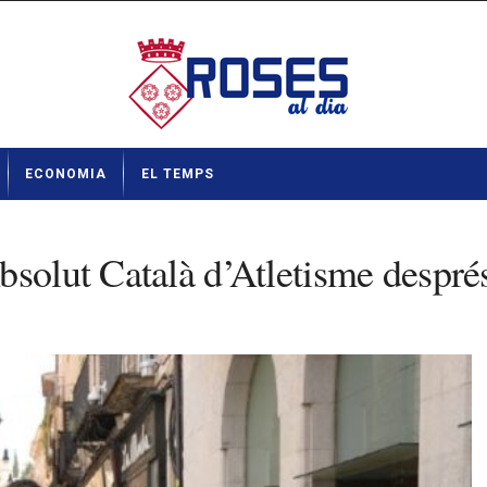
ECONOMIA
EL TEMPS
solut Català d’Atletisme després