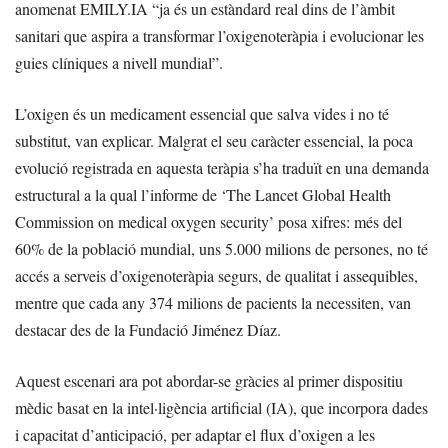
anomenat EMILY.IA “ja és un estàndard real dins de l’àmbit
sanitari que aspira a transformar l’oxigenoteràpia i evolucionar les
guies clíniques a nivell mundial”.
L’oxigen és un medicament essencial que salva vides i no té
substitut, van explicar. Malgrat el seu caràcter essencial, la poca
evolució registrada en aquesta teràpia s’ha traduït en una demanda
estructural a la qual l’informe de ‘The Lancet Global Health
Commission on medical oxygen security’ posa xifres: més del
60% de la població mundial, uns 5.000 milions de persones, no té
accés a serveis d’oxigenoteràpia segurs, de qualitat i assequibles,
mentre que cada any 374 milions de pacients la necessiten, van
destacar des de la Fundació Jiménez Díaz.
Aquest escenari ara pot abordar-se gràcies al primer dispositiu
mèdic basat en la intel·ligència artificial (IA), que incorpora dades
i capacitat d’anticipació, per adaptar el flux d’oxigen a les