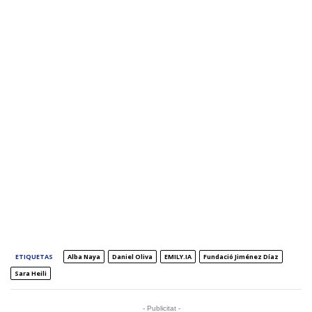
ETIQUETAS
Alba Naya
Daniel Oliva
EMILY.IA
Fundació Jiménez Díaz
Sara Heili
- Publicitat -