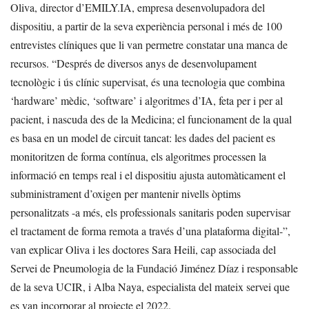
Oliva, director d’EMILY.IA, empresa desenvolupadora del
dispositiu, a partir de la seva experiència personal i més de 100
entrevistes clíniques que li van permetre constatar una manca de
recursos. “Després de diversos anys de desenvolupament
tecnològic i ús clínic supervisat, és una tecnologia que combina
‘hardware’ mèdic, ‘software’ i algoritmes d’IA, feta per i per al
pacient, i nascuda des de la Medicina; el funcionament de la qual
es basa en un model de circuit tancat: les dades del pacient es
monitoritzen de forma contínua, els algoritmes processen la
informació en temps real i el dispositiu ajusta automàticament el
subministrament d’oxigen per mantenir nivells òptims
personalitzats -a més, els professionals sanitaris poden supervisar
el tractament de forma remota a través d’una plataforma digital-”,
van explicar Oliva i les doctores Sara Heili, cap associada del
Servei de Pneumologia de la Fundació Jiménez Díaz i responsable
de la seva UCIR, i Alba Naya, especialista del mateix servei que
es van incorporar al projecte el 2022.