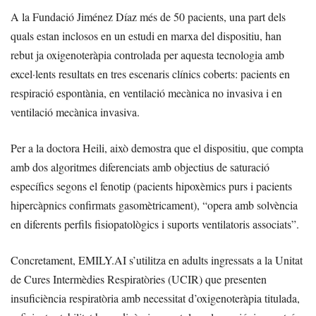
A la Fundació Jiménez Díaz més de 50 pacients, una part dels
quals estan inclosos en un estudi en marxa del dispositiu, han
rebut ja oxigenoteràpia controlada per aquesta tecnologia amb
excel·lents resultats en tres escenaris clínics coberts: pacients en
respiració espontània, en ventilació mecànica no invasiva i en
ventilació mecànica invasiva.
Per a la doctora Heili, això demostra que el dispositiu, que compta
amb dos algoritmes diferenciats amb objectius de saturació
específics segons el fenotip (pacients hipoxèmics purs i pacients
hipercàpnics confirmats gasomètricament), “opera amb solvència
en diferents perfils fisiopatològics i suports ventilatoris associats”.
Concretament, EMILY.AI s’utilitza en adults ingressats a la Unitat
de Cures Intermèdies Respiratòries (UCIR) que presenten
insuficiència respiratòria amb necessitat d’oxigenoteràpia titulada,