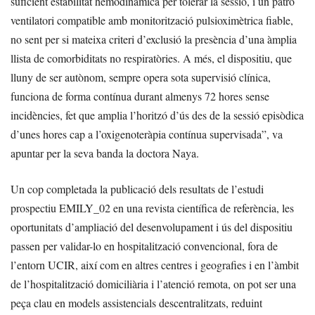
suficient estabilitat hemodinàmica per tolerar la sessió, i un patró
ventilatori compatible amb monitorització pulsioximètrica fiable,
no sent per si mateixa criteri d’exclusió la presència d’una àmplia
llista de comorbiditats no respiratòries. A més, el dispositiu, que
lluny de ser autònom, sempre opera sota supervisió clínica,
funciona de forma contínua durant almenys 72 hores sense
incidències, fet que amplia l’horitzó d’ús des de la sessió episòdica
d’unes hores cap a l’oxigenoteràpia contínua supervisada”, va
apuntar per la seva banda la doctora Naya.
Un cop completada la publicació dels resultats de l’estudi
prospectiu EMILY_02 en una revista científica de referència, les
oportunitats d’ampliació del desenvolupament i ús del dispositiu
passen per validar-lo en hospitalització convencional, fora de
l’entorn UCIR, així com en altres centres i geografies i en l’àmbit
de l’hospitalització domiciliària i l’atenció remota, on pot ser una
peça clau en models assistencials descentralitzats, reduint