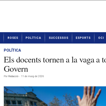
N
ROSES
POLÍTICA
SUCCESSOS
ESPORTS
OCI
o
t
í
POLÍTICA
c
Els docents tornen a la vaga a 
i
e
Govern
s
d
Por
Redacció
-
11 de maig de 2026
e
R
o
s
e
s