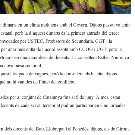
 dimarts en un clima molt tens amb el Govern. Dijous passat va tenir
statal, però la d’aquest dimarts és la primera aturada del tercer
a convocades per USTEC, Professors de Secundària, CGT i la
ió per anar més enllà de l’acord assolit amb CCOO i UGT, però la
els Mossos en una assemblea de docents. La consellera Esther Niubó va
na nova mesa sectorial.
uesta tongada de vagues, però la consellera els ha citat dijous.
uè no hi van des de l’inici del conflicte.
ades per al conjunt de Catalunya fins al 5 de juny. A més, estan
 docents de cada servei territorial podran participar en cinc jornades
rn dels docents del Baix Llobregat i el Penedès; dijous, els de Girona