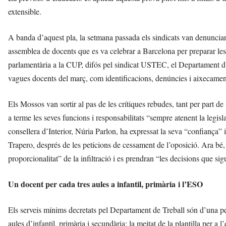
extensible.
A banda d’aquest pla, la setmana passada els sindicats van denunciar
assemblea de docents que es va celebrar a Barcelona per preparar le
parlamentària a la CUP, difós pel sindicat USTEC, el Departament d’
vagues docents del març, com identificacions, denúncies i aixecamen
Els Mossos van sortir al pas de les crítiques rebudes, tant per part 
a terme les seves funcions i responsabilitats “sempre atenent la legi
consellera d’Interior, Núria Parlon, ha expressat la seva “confiança” i
Trapero, després de les peticions de cessament de l’oposició. Ara bé, 
proporcionalitat” de la infiltració i es prendran “les decisions que s
Un docent per cada tres aules a infantil, primària i l’ESO
Els serveis mínims decretats pel Departament de Treball són d’una pe
aules d’infantil, primària i secundària; la meitat de la plantilla per a l