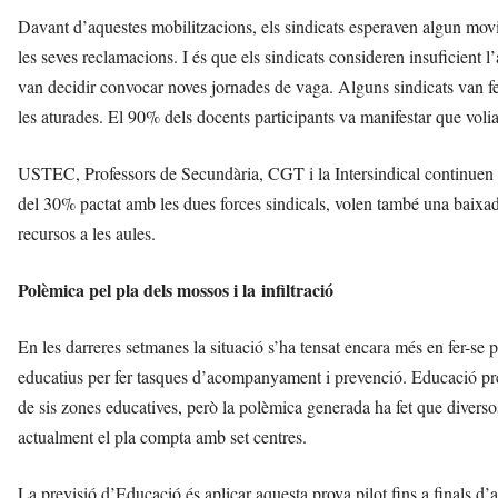
Davant d’aquestes mobilitzacions, els sindicats esperaven algun movi
les seves reclamacions. I és que els sindicats consideren insuficien
van decidir convocar noves jornades de vaga. Alguns sindicats van fe
les aturades. El 90% dels docents participants va manifestar que volia 
USTEC, Professors de Secundària, CGT i la Intersindical continuen 
del 30% pactat amb les dues forces sindicals, volen també una baixada
recursos a les aules.
Polèmica pel pla dels mossos i la infiltració
En les darreres setmanes la situació s’ha tensat encara més en fer-se
educatius per fer tasques d’acompanyament i prevenció. Educació prev
de sis zones educatives, però la polèmica generada ha fet que diversos
actualment el pla compta amb set centres.
La previsió d’Educació és aplicar aquesta prova pilot fins a finals d’a