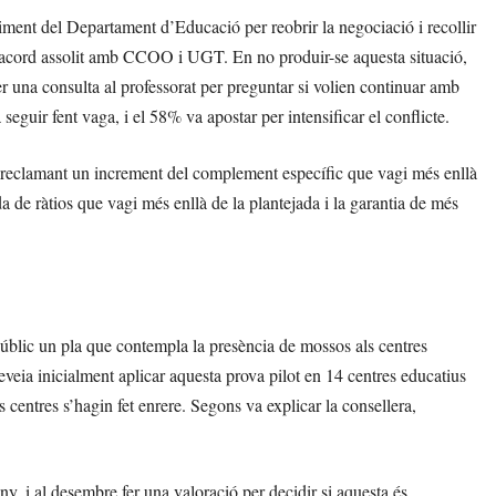
ment del Departament d’Educació per reobrir la negociació i recollir
t l’acord assolit amb CCOO i UGT. En no produir-se aquesta situació,
r una consulta al professorat per preguntar si volien continuar amb
seguir fent vaga, i el 58% va apostar per intensificar el conflicte.
reclamant un increment del complement específic que vagi més enllà
 de ràtios que vagi més enllà de la plantejada i la garantia de més
 públic un pla que contempla la presència de mossos als centres
eia inicialment aplicar aquesta prova pilot en 14 centres educatius
 centres s’hagin fet enrere. Segons va explicar la consellera,
ny, i al desembre fer una valoració per decidir si aquesta és