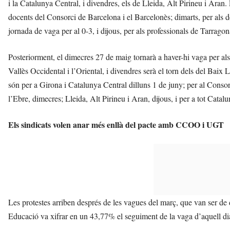
i la Catalunya Central, i divendres, els de Lleida, Alt Pirineu i Aran
docents del Consorci de Barcelona i el Barcelonès; dimarts, per als d
jornada de vaga per al 0-3, i dijous, per als professionals de Tarragon
Posteriorment, el dimecres 27 de maig tornarà a haver-hi vaga per als
Vallès Occidental i l’Oriental, i divendres serà el torn dels del Baix
són per a Girona i Catalunya Central dilluns 1 de juny; per al Consor
l’Ebre, dimecres; Lleida, Alt Pirineu i Aran, dijous, i per a tot Catal
Els sindicats volen anar més enllà del pacte amb CCOO i UGT
Les protestes arriben després de les vagues del març, que van ser de di
Educació va xifrar en un 43,77% el seguiment de la vaga d’aquell di