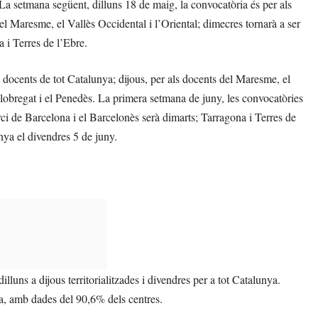
. La setmana següent, dilluns 18 de maig, la convocatòria és per als
el Maresme, el Vallès Occidental i l’Oriental; dimecres tornarà a ser
a i Terres de l’Ebre.
 docents de tot Catalunya; dijous, per als docents del Maresme, el
 Llobregat i el Penedès. La primera setmana de juny, les convocatòries
ci de Barcelona i el Barcelonès serà dimarts; Tarragona i Terres de
unya el divendres 5 de juny.
lluns a dijous territorialitzades i divendres per a tot Catalunya.
a, amb dades del 90,6% dels centres.