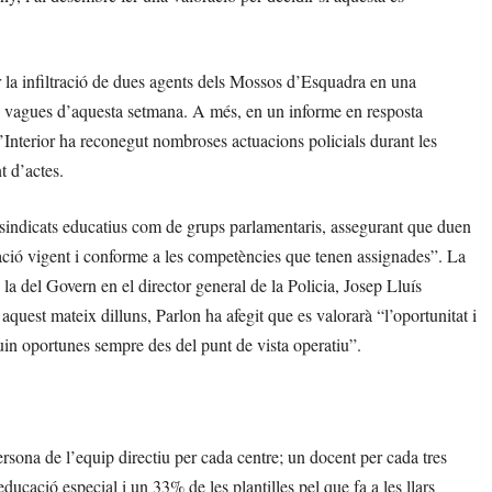
 la infiltració de dues agents dels Mossos d’Esquadra en una
s vagues d’aquesta setmana. A més, en un informe en resposta
Interior ha reconegut nombroses actuacions policials durant les
t d’actes.
de sindicats educatius com de grups parlamentaris, assegurant que duen
slació vigent i conforme a les competències que tenen assignades”. La
 la del Govern en el director general de la Policia, Josep Lluís
aquest mateix dilluns, Parlon ha afegit que es valorarà “l’oportunitat i
iguin oportunes sempre des del punt de vista operatiu”.
rsona de l’equip directiu per cada centre; un docent per cada tres
’educació especial i un 33% de les plantilles pel que fa a les llars