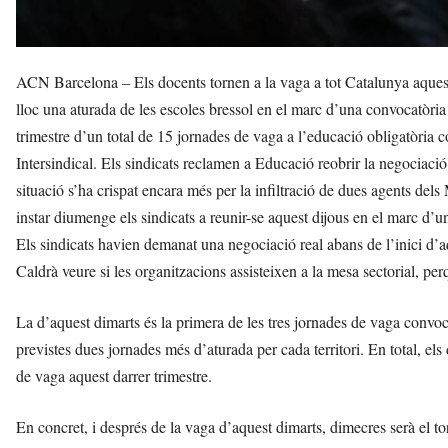
ACN Barcelona – Els docents tornen a la vaga a tot Catalunya aquest
lloc una aturada de les escoles bressol en el marc d’una convocatòria e
trimestre d’un total de 15 jornades de vaga a l’educació obligatòri
Intersindical. Els sindicats reclamen a Educació reobrir la negociac
situació s’ha crispat encara més per la infiltració de dues agents d
instar diumenge els sindicats a reunir-se aquest dijous en el marc d’u
Els sindicats havien demanat una negociació real abans de l’inici d’aq
Caldrà veure si les organitzacions assisteixen a la mesa sectorial, perq
La d’aquest dimarts és la primera de les tres jornades de vaga convoc
previstes dues jornades més d’aturada per cada territori. En total, els
de vaga aquest darrer trimestre.
En concret, i després de la vaga d’aquest dimarts, dimecres serà el to