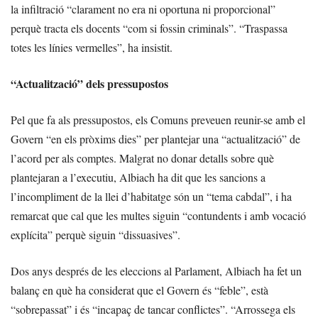
la infiltració “clarament no era ni oportuna ni proporcional”
perquè tracta els docents “com si fossin criminals”. “Traspassa
totes les línies vermelles”, ha insistit.
“Actualització” dels pressupostos
Pel que fa als pressupostos, els Comuns preveuen reunir-se amb el
Govern “en els pròxims dies” per plantejar una “actualització” de
l’acord per als comptes. Malgrat no donar detalls sobre què
plantejaran a l’executiu, Albiach ha dit que les sancions a
l’incompliment de la llei d’habitatge són un “tema cabdal”, i ha
remarcat que cal que les multes siguin “contundents i amb vocació
explícita” perquè siguin “dissuasives”.
Dos anys després de les eleccions al Parlament, Albiach ha fet un
balanç en què ha considerat que el Govern és “feble”, està
“sobrepassat” i és “incapaç de tancar conflictes”. “Arrossega els