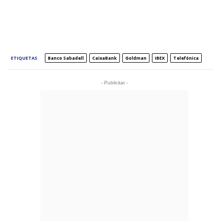
ETIQUETAS
Banco Sabadell
CaixaBank
Goldman
IBEX
Telefónica
- Publicitat -