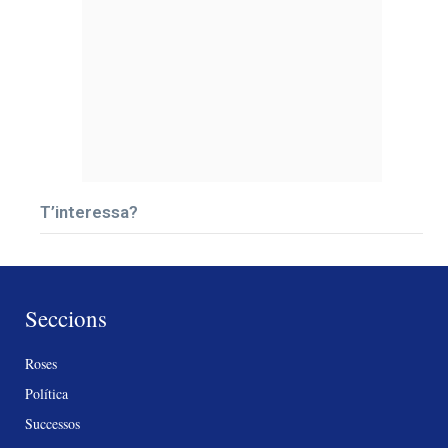
T’interessa?
Seccions
Roses
Política
Successos