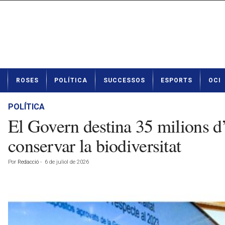
N
ROSES
POLÍTICA
SUCCESSOS
ESPORTS
OCI
o
t
í
POLÍTICA
c
El Govern destina 35 milions d’e
i
e
conservar la biodiversitat
s
d
Por
Redacció
-
6 de juliol de 2026
e
R
o
s
e
s