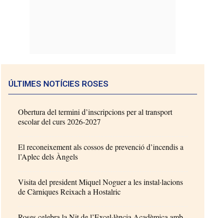
ÚLTIMES NOTÍCIES ROSES
Obertura del termini d’inscripcions per al transport
escolar del curs 2026-2027
El reconeixement als cossos de prevenció d’incendis a
l’Aplec dels Àngels
Visita del president Miquel Noguer a les instal·lacions
de Càrniques Reixach a Hostalric
Roses celebra la Nit de l’Excel·lència Acadèmica amb