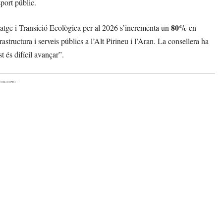
sport públic.
80%
itatge i Transició Ecològica per al 2026 s’incrementa un
en
rastructura i serveis públics a l’Alt Pirineu i l’Aran. La consellera ha
 és difícil avançar”.
comanem -