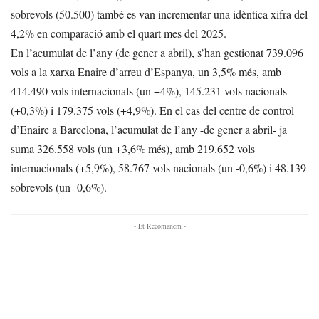
sobrevols (50.500) també es van incrementar una idèntica xifra del
4,2% en comparació amb el quart mes del 2025.
En l’acumulat de l’any (de gener a abril), s’han gestionat 739.096
vols a la xarxa Enaire d’arreu d’Espanya, un 3,5% més, amb
414.490 vols internacionals (un +4%), 145.231 vols nacionals
(+0,3%) i 179.375 vols (+4,9%). En el cas del centre de control
d’Enaire a Barcelona, l’acumulat de l’any -de gener a abril- ja
suma 326.558 vols (un +3,6% més), amb 219.652 vols
internacionals (+5,9%), 58.767 vols nacionals (un -0,6%) i 48.139
sobrevols (un -0,6%).
- Et Recomanem -