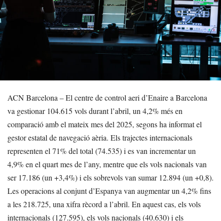
ACN Barcelona – El centre de control aeri d’Enaire a Barcelona
va gestionar 104.615 vols durant l’abril, un 4,2% més en
comparació amb el mateix mes del 2025, segons ha informat el
gestor estatal de navegació aèria. Els trajectes internacionals
representen el 71% del total (74.535) i es van incrementar un
4,9% en el quart mes de l’any, mentre que els vols nacionals van
ser 17.186 (un +3,4%) i els sobrevols van sumar 12.894 (un +0,8).
Les operacions al conjunt d’Espanya van augmentar un 4,2% fins
a les 218.725, una xifra rècord a l’abril. En aquest cas, els vols
internacionals (127.595), els vols nacionals (40.630) i els