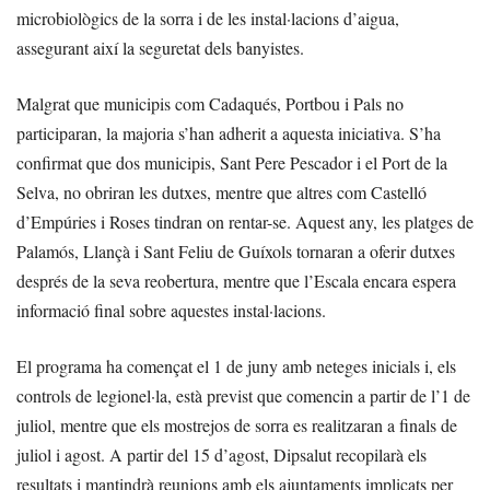
microbiològics de la sorra i de les instal·lacions d’aigua,
assegurant així la seguretat dels banyistes.
Malgrat que municipis com Cadaqués, Portbou i Pals no
participaran, la majoria s’han adherit a aquesta iniciativa. S’ha
confirmat que dos municipis, Sant Pere Pescador i el Port de la
Selva, no obriran les dutxes, mentre que altres com Castelló
d’Empúries i Roses tindran on rentar-se. Aquest any, les platges de
Palamós, Llançà i Sant Feliu de Guíxols tornaran a oferir dutxes
després de la seva reobertura, mentre que l’Escala encara espera
informació final sobre aquestes instal·lacions.
El programa ha començat el 1 de juny amb neteges inicials i, els
controls de legionel·la, està previst que comencin a partir de l’1 de
juliol, mentre que els mostrejos de sorra es realitzaran a finals de
juliol i agost. A partir del 15 d’agost, Dipsalut recopilarà els
resultats i mantindrà reunions amb els ajuntaments implicats per