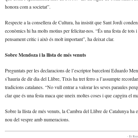
honora com a societat”.
Respecte a la consellera de Cultura, ha insistit que Sant Jordi condens
econòmics hi ha molts motius per felicitar-nos. “És una festa de tots i
pensament crític i això és molt important”, ha deixat clar.
Sobre Mendoza i la llista de més venuts
Preguntats per les declaracions de l’escriptor barceloní Eduardo Men
s’hauria de dir dia del Llibre, Tixis ha tret ferro a l’assumpte recorda
tradicions catalanes. “No vull entrar a valorar les seves paraules perq
clar que és una festa maca que uneix moltes coses i que capgira el mapa 
Sobre la llista de més venuts, la Cambra del Llibre de Catalunya ha e
nou del vespre amb numeracions.
- Et Re