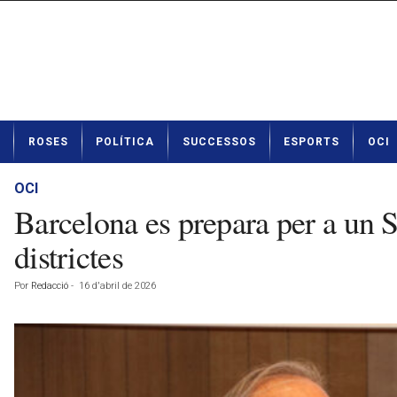
N
ROSES
POLÍTICA
SUCCESSOS
ESPORTS
OCI
o
t
í
OCI
c
Barcelona es prepara per a un 
i
e
districtes
s
d
Por
Redacció
-
16 d'abril de 2026
e
R
o
s
e
s