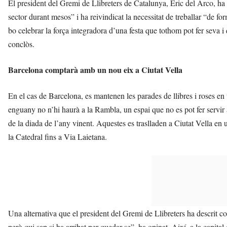
El president del Gremi de Llibreters de Catalunya, Èric del Arco, ha r
sector durant mesos” i ha reivindicat la necessitat de treballar “de fo
bo celebrar la força integradora d’una festa que tothom pot fer seva i 
conclòs.
Barcelona comptarà amb un nou eix a Ciutat Vella
En el cas de Barcelona, es mantenen les parades de llibres i roses en 
enguany no n’hi haurà a la Rambla, un espai que no es pot fer servir 
de la diada de l’any vinent. Aquestes es traslladen a Ciutat Vella en 
la Catedral fins a Via Laietana.
Una alternativa que el president del Gremi de Llibreters ha descrit 
però qui sap si ha arribat per quedar-se”, ha opinat. Així, a la capita