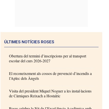
ÚLTIMES NOTÍCIES ROSES
Obertura del termini d’inscripcions per al transport
escolar del curs 2026-2027
El reconeixement als cossos de prevenció d’incendis a
l’Aplec dels Àngels
Visita del president Miquel Noguer a les instal·lacions
de Càrniques Reixach a Hostalric
Roses celebra la Nit de l’Excel·lència Acadèmica amb