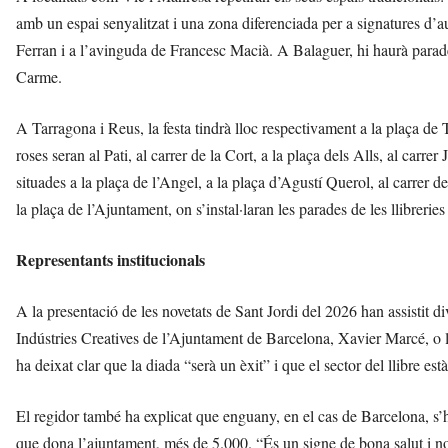
amb un espai senyalitzat i una zona diferenciada per a signatures d’aut
Ferran i a l’avinguda de Francesc Macià. A Balaguer, hi haurà parades 
Carme.
A Tarragona i Reus, la festa tindrà lloc respectivament a la plaça de T
roses seran al Pati, al carrer de la Cort, a la plaça dels Alls, al carr
situades a la plaça de l’Angel, a la plaça d’Agustí Querol, al carrer d
la plaça de l’Ajuntament, on s’instal·laran les parades de les llibreries
Representants institucionals
A la presentació de les novetats de Sant Jordi del 2026 han assistit di
Indústries Creatives de l’Ajuntament de Barcelona, ​​Xavier Marcé, o
ha deixat clar que la diada “serà un èxit” i que el sector del llibre 
El regidor també ha explicat que enguany, en el cas de Barcelona, s’ha
que dona l’ajuntament, més de 5.000. “És un signe de bona salut i no 