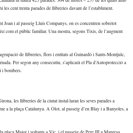
hi les cent trenta parades de llibreries davant de l’establiment.
ant Joan i al passeig Lluís Companys, on es concentren sobretot
, així com el públic familiar. Una mostra, segons Tixis, de l’augment
grupació de llibreries, flors i entitats al Guinardó i Sants-Montjuïc,
ornada. Per segon any consecutiu, s’aplicarà el Pla d’Autoprotecció a
i i bombers.
Girona, les llibreries de la ciutat instal·laran les seves parades a
me a la plaça Catalunya. A Olot, al passeig d’en Blay i a Banyoles, a
la plaça Major i voltants a Vic, i el passeig de Pere III a Manresa,