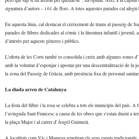
signatura d’autors – i 61 de flors. A totes aquestes parades cal afegir-
En aquesta línia, cal destacar el creixement de trams al passeig de S
parades de llibres dedicades al còmic i la literatura infantil i juvenil
d’interès per aquests gèneres i públics.
L’oferta de les Corts també es consolida i creix amb algunes zones d’a
amb la voluntat d’esponjar i apostar per una descentralització de la j
la zona del Passeig de Gràcia, amb presència fixa de personal sanitar
La diada arreu de Catalunya
La festa del llibre i la rosa se celebra a tots els municipis del país. A 
l’avinguda Sant Francesc a causa de les obres que s’estan duent a ter
la plaça Major i al carrer d’Àngel Guimerà.
A localitats com Vic i Manresa repetiran els seus espais tradicionals: 