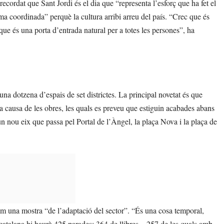
ecordat que Sant Jordi és el dia que “representa l’esforç que ha fet el
rma coordinada” perquè la cultura arribi arreu del país. “Crec que és
que és una porta d’entrada natural per a totes les persones”, ha
una dotzena d’espais de set districtes. La principal novetat és que
a causa de les obres, les quals es preveu que estiguin acabades abans
un nou eix que passa pel Portal de l’Àngel, la plaça Nova i la plaça de
com una mostra “de l’adaptació del sector”. “És una cosa temporal,
l catalana hi haurà 425 parades: 364 de llibres – 257 de les quals amb