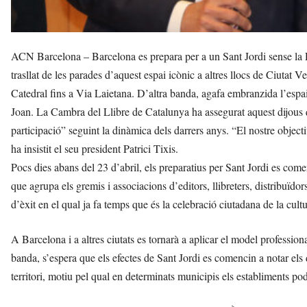
ACN Barcelona – Barcelona es prepara per a un Sant Jordi sense la R
trasllat de les parades d’aquest espai icònic a altres llocs de Ciutat V
Catedral fins a Via Laietana. D’altra banda, agafa embranzida l’espai de
Joan. La Cambra del Llibre de Catalunya ha assegurat aquest dijous 
participació” seguint la dinàmica dels darrers anys. “El nostre objecti
ha insistit el seu president Patrici Tixis.
Pocs dies abans del 23 d’abril, els preparatius per Sant Jordi es comen
que agrupa els gremis i associacions d’editors, llibreters, distribuïdo
d’èxit en el qual ja fa temps que és la celebració ciutadana de la cultur
A Barcelona i a altres ciutats es tornarà a aplicar el model professionali
banda, s’espera que els efectes de Sant Jordi es comencin a notar els 
territori, motiu pel qual en determinats municipis els establiments po