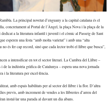
ambla. La principal novetat d’enguany a la capital catalana és el
ella, concretament al Portal de l’Àngel, la plaça Nova i la plaça de la
dicat a la literatura infantil i juvenil i el còmic al Passeig de Sant
que esperen una festa “amb molta varietat” i amb una “alta
u no és fer cap record, sinó que cada lector trobi el llibre que busca”,
cen a intensificar en tot el sector literari. La Cambra del Llibre –
rs i de la indústria gràfica de Catalunya – espera una nova jornada
a i la literatura per excel·lència.
tzat, amb espais habilitats per al sector del llibre i la flor. D’altra
dies previs, amb increment de vendes a les llibreries d’arreu del
dran instal·lar una parada al davant un dia abans.