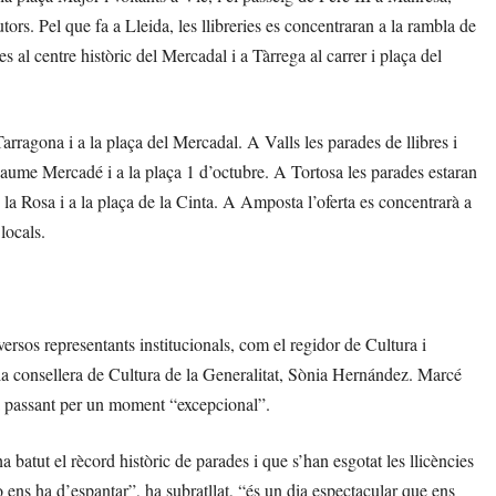
ors. Pel que fa a Lleida, les llibreries es concentraran a la rambla de
al centre històric del Mercadal i a Tàrrega al carrer i plaça del
arragona i a la plaça del Mercadal. A Valls les parades de llibres i
er Jaume Mercadé i a la plaça 1 d’octubre. A Tortosa les parades estaran
e la Rosa i a la plaça de la Cinta. A Amposta l’oferta es concentrarà a
 locals.
versos representants institucionals, com el regidor de Cultura i
 la consellera de Cultura de la Generalitat, Sònia Hernández. Marcé
està passant per un moment “excepcional”.
 batut el rècord històric de parades i que s’han esgotat les llicències
ens ha d’espantar”, ha subratllat, “és un dia espectacular que ens