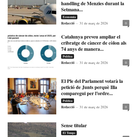
handling de Menzies durant la
Setmana...
Economia
Redacció
-
31 de març de 2026
0
Catalunya preveu ampliar el
cribratge de càncer de còlon als
74 anys de manera...
Política
Redacció
-
31 de març de 2026
0
El Ple del Parlament votarà la
petició de Junts perquè Illa
comparegui per l’ordre...
Política
Redacció
-
31 de març de 2026
0
Sense titular
El Temps