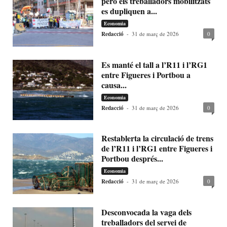
però els treballadors mobilitzats
es dupliquen a...
Economia
Redacció
-
31 de març de 2026
0
Es manté el tall a l’R11 i l’RG1
entre Figueres i Portbou a
causa...
Economia
Redacció
-
31 de març de 2026
0
Restablerta la circulació de trens
de l’R11 i l’RG1 entre Figueres i
Portbou després...
Economia
Redacció
-
31 de març de 2026
0
Desconvocada la vaga dels
treballadors del servei de