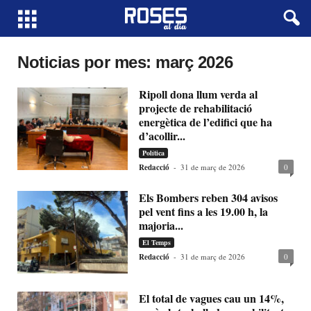
Noticias por mes: març 2026
Ripoll dona llum verda al
projecte de rehabilitació
energètica de l’edifici que ha
d’acollir...
Política
Redacció
-
31 de març de 2026
0
Els Bombers reben 304 avisos
pel vent fins a les 19.00 h, la
majoria...
El Temps
Redacció
-
31 de març de 2026
0
El total de vagues cau un 14%,