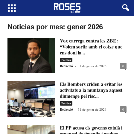
Noticias por mes: gener 2026
Vox carrega contra les ZBE:
“Volem sortir amb el cotxe que
ens doni la...
Política
Redacció
-
31 de gener de 2026
0
Els Bombers criden a evitar les
activitats a la muntanya aquest
diumenge pel risc...
Política
Redacció
-
31 de gener de 2026
0
El PP acusa els governs català i
espanyol de “mentir i ocultar