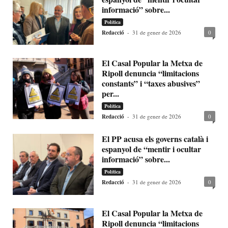
informació” sobre...
Política
Redacció
-
31 de gener de 2026
0
El Casal Popular la Metxa de
Ripoll denuncia “limitacions
constants” i “taxes abusives”
per...
Política
Redacció
-
31 de gener de 2026
0
El PP acusa els governs català i
espanyol de “mentir i ocultar
informació” sobre...
Política
Redacció
-
31 de gener de 2026
0
El Casal Popular la Metxa de
Ripoll denuncia “limitacions