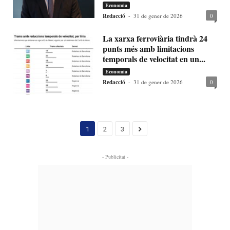
Economia
Redacció
-
31 de gener de 2026
0
La xarxa ferroviària tindrà 24
punts més amb limitacions
temporals de velocitat en un...
Economia
Redacció
-
31 de gener de 2026
0
1
2
3
- Publicitat -