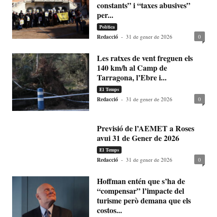
constants” i “taxes abusives”
per...
Política
Redacció
-
31 de gener de 2026
0
Les ratxes de vent freguen els
140 km/h al Camp de
Tarragona, l’Ebre i...
El Temps
Redacció
-
31 de gener de 2026
0
Previsió de l’AEMET a Roses
avui 31 de Gener de 2026
El Temps
Redacció
-
31 de gener de 2026
0
Hoffman entén que s’ha de
“compensar” l’impacte del
turisme però demana que els
costos...