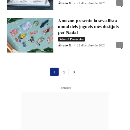
Álvaro G.
-
22 d'octubre de 2025
0
Amazon presenta la seva llista
anual dels joguets més desitjats
per Nadal
Selecció Econòmica
Álvaro G.
-
22 d'octubre de 2025
0
1
2
- Publicitat -