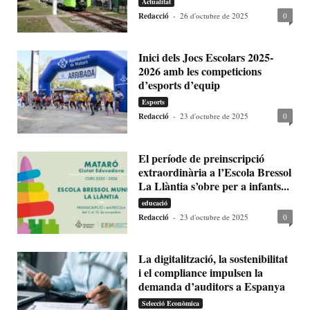
Actualitat
Redacció
-
26 d'octubre de 2025
0
Inici dels Jocs Escolars 2025-
2026 amb les competicions
d’esports d’equip
Esports
Redacció
-
23 d'octubre de 2025
0
El període de preinscripció
extraordinària a l’Escola Bressol
La Llàntia s’obre per a infants...
educació
Redacció
-
23 d'octubre de 2025
0
La digitalització, la sostenibilitat
i el compliance impulsen la
demanda d’auditors a Espanya
Selecció Econòmica