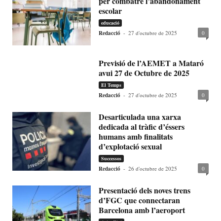
per combatre l’abandonament
escolar
educació
Redacció
-
27 d'octubre de 2025
0
Previsió de l’AEMET a Mataró
avui 27 de Octubre de 2025
El Temps
Redacció
-
27 d'octubre de 2025
0
Desarticulada una xarxa
dedicada al tràfic d’éssers
humans amb finalitats
d’explotació sexual
Successos
Redacció
-
26 d'octubre de 2025
0
Presentació dels noves trens
d’FGC que connectaran
Barcelona amb l’aeroport